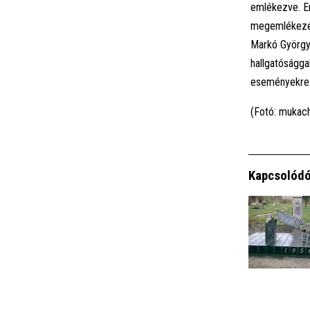
emlékezve. En
megemlékezést
Markó György
hallgatóságga
eseményekre
(Fotó: mukac
Kapcsolódó