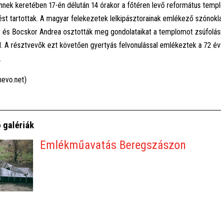
nek keretében 17-én délután 14 órakor a főtéren levő református temp
 tartottak. A magyar felekezetek lelkipásztorainak emlékező szónokla
 és Bocskor Andrea osztották meg gondolataikat a templomot zsúfolás
l. A résztvevők ezt követően gyertyás felvonulással emlékeztek a 72 évv
.
hevo.net)
 galériák
Emlékműavatás Beregszászon