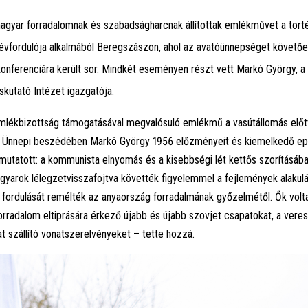
agyar forradalomnak és szabadságharcnak állítottak emlékművet a tört
évfordulója alkalmából Beregszászon, ahol az avatóünnepséget követő
nferenciára került sor. Mindkét eseményen részt vett Markó György, a
utató Intézet igazgatója.
mlékbizottság támogatásával megvalósuló emlékmű a vasútállomás előtt
t. Ünnepi beszédében Markó György 1956 előzményeit és kiemelkedő epi
mutatott: a kommunista elnyomás és a kisebbségi lét kettős szorításába
agyarok lélegzetvisszafojtva követték figyelemmel a fejlemények alakulá
 fordulását remélték az anyaország forradalmának győzelmétől. Ők volta
 forradalom eltiprására érkező újabb és újabb szovjet csapatokat, a vere
at szállító vonatszerelvényeket – tette hozzá.