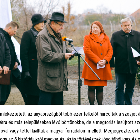
mlékeztetett, az anyaországból több ezer felkelőt hurcoltak a szovjet 
rra és más településeken lévő börtönökbe, de a megtorlás lesújtott azok
zóval vagy tettel kiálltak a magyar forradalom mellett. Megjegyezte: évt
 hogy az ő históriájukról magyar és ukrán történészek jóvoltából igaz és 