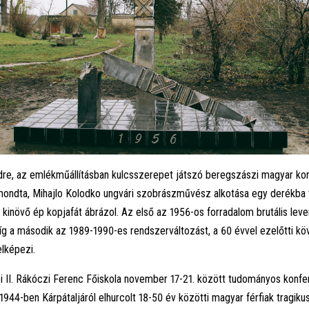
dre, az emlékműállításban kulcsszerepet játszó beregszászi magyar ko
mondta, Mihajlo Kolodko ungvári szobrászművész alkotása egy derékba t
 kinövő ép kopjafát ábrázol. Az első az 1956-os forradalom brutális lev
g a második az 1989-1990-es rendszerváltozást, a 60 évvel ezelőtti kö
elképezi.
 II. Rákóczi Ferenc Főiskola november 17-21. között tudományos konfe
1944-ben Kárpátaljáról elhurcolt 18-50 év közötti magyar férfiak tragiku