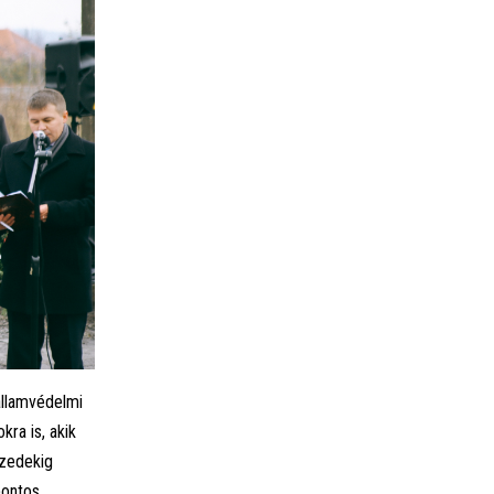
államvédelmi
ra is, akik
izedekig
pontos