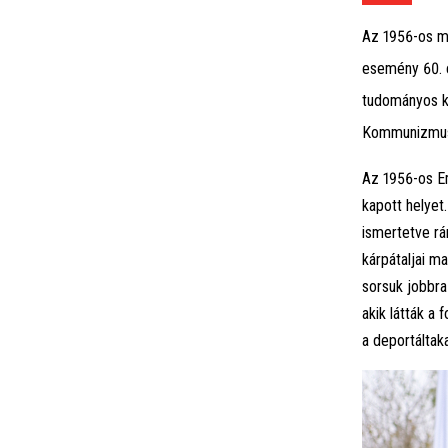
Az 1956-os m
esemény 60. 
tudományos ko
Kommunizmusk
Az 1956-os E
kapott helye
ismertetve rá
kárpátaljai m
sorsuk jobbra
akik látták a
a deportáltak