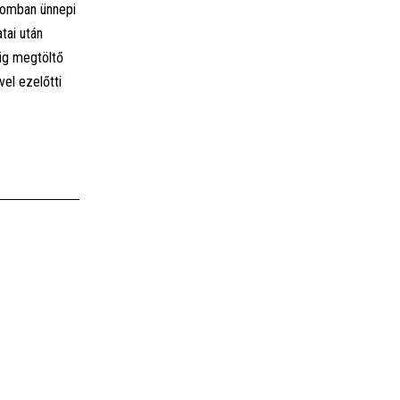
lomban ünnepi
tai után
ig megtöltő
el ezelőtti