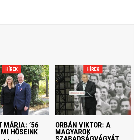
HÍREK
HÍREK
 MÁRIA: ’56
ORBÁN VIKTOR: A
 MI HŐSEINK
MAGYAROK
SZABADSÁGVÁGYÁT