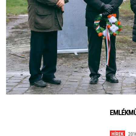
EMLÉKMŰ
HÍREK
201