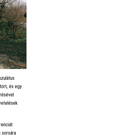
nzulátus
ört, és egy
erésével
vetelések
renciát
s sorsára