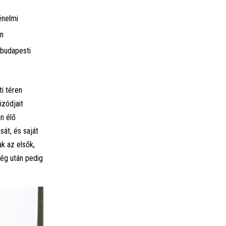
énelmi
en
 budapesti
i téren
zódjait
n élő
sát, és saját
k az elsők,
ség után pedig