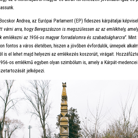
assunk.
cskor Andrea, az Európai Parlament (EP) fideszes kárpátaljai képvisel
ett várni arra, hogy Beregszászon is megszülessen az az emlékhely, amel
 emlékezni az 1956-os magyar forradalomra és szabadságharcra”
. Mint
on fontos a város életében, hiszen a jövőben évfordulók, ünnepek alkalm
 is el lehet majd helyezni az emlékezés koszorúit, virágait. Hozzáfűzte
1956-os emlékmű egyben olyan szimbólum is, amely a Kárpát-medence
zetartozását jelképezi.