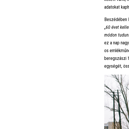
adatokat kaph
Beszédében Bo
„
60 évet kell
módon tudunk
ez a nap nagy
os emlékműnél
beregszászi 
egységét, öss