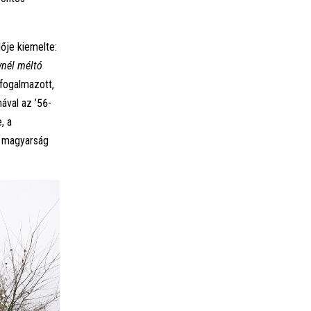
ője kiemelte:
ynél méltó
 fogalmazott,
ával az ’56-
, a
i magyarság