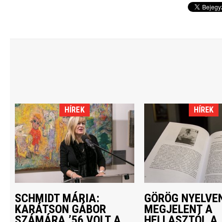
HÍREK
HÍREK
SCHMIDT MÁRIA:
GÖRÖG NYELVEN
KARÁTSON GÁBOR
MEGJELENT A
SZÁMÁRA ’56 VOLT A
HELLASZTÓL A