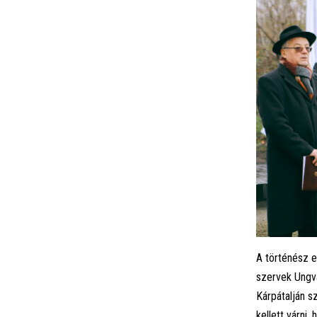
A történész e
szervek Ungvá
Kárpátalján s
kellett várni,