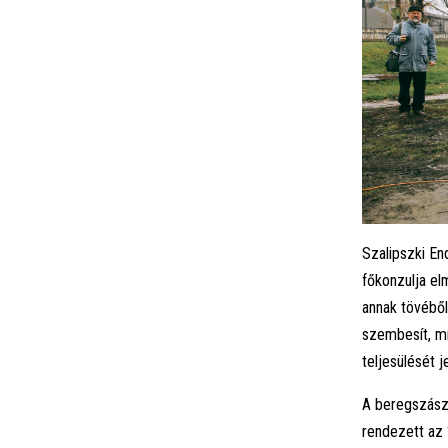
Szalipszki En
főkonzulja el
annak tövéből
szembesít, mí
teljesülését j
A beregszászi
rendezett az 