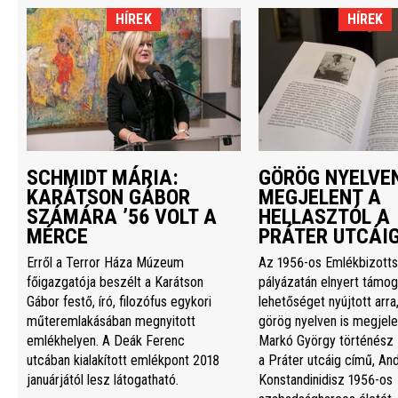
HÍREK
HÍREK
SCHMIDT MÁRIA:
GÖRÖG NYELVEN
KARÁTSON GÁBOR
MEGJELENT A
SZÁMÁRA ’56 VOLT A
HELLASZTÓL A
MÉRCE
PRÁTER UTCÁI
Erről a Terror Háza Múzeum
Az 1956-os Emlékbizott
főigazgatója beszélt a Karátson
pályázatán elnyert támog
Gábor festő, író, filozófus egykori
lehetőséget nyújtott arra
műteremlakásában megnyitott
görög nyelven is megjele
emlékhelyen. A Deák Ferenc
Markó György történész 
utcában kialakított emlékpont 2018
a Práter utcáig című, An
januárjától lesz látogatható.
Konstandinidisz 1956-os