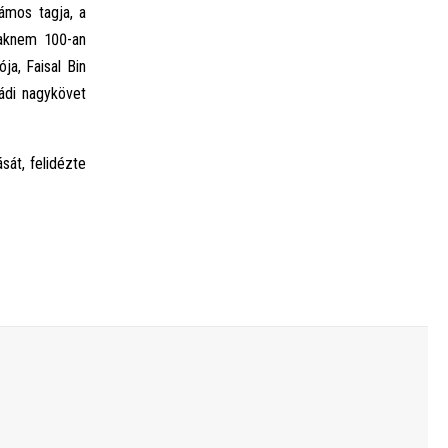
ámos tagja, a
saknem 100-an
ja, Faisal Bin
jádi nagykövet
át, felidézte