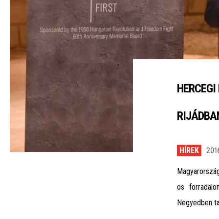
HERCEGI
RIJÁDBA
HÍREK
201
Magyarorszá
os forradalo
Negyedben ta