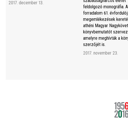
szabadságharcos életét
2017. december 13.
feldolgozó monográfia. A
forradalom 61. évfordulój
megemlékezések kereté
athéni Magyar Nagyköve
könyvbemutatót szerveze
amelyre meghívták a kön
szerzőjét is.
2017. november 23.