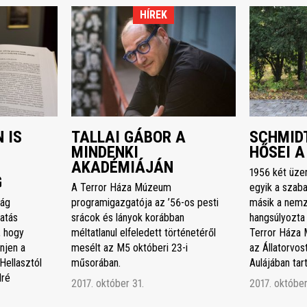
HÍREK
 IS
TALLAI GÁBOR A
SCHMIDT
MINDENKI
HŐSEI A
AKADÉMIÁJÁN
1956 két üze
G
A Terror Háza Múzeum
egyik a szaba
ság
programigazgatója az ’56-os pesti
másik a nemz
atás
srácok és lányok korábban
hangsúlyozta
, hogy
méltatlanul elfeledett történetéről
Terror Háza 
njen a
mesélt az M5 októberi 23-i
az Állatorvo
Hellasztól
műsorában.
Aulájában ta
dré
2017. október 31.
2017. október