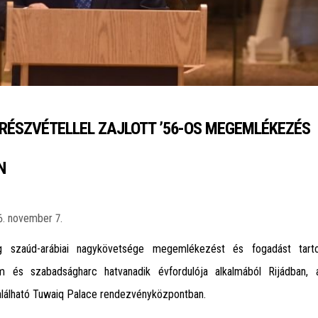
 RÉSZVÉTELLEL ZAJLOTT ’56-OS MEGEMLÉKEZÉS
N
6. november 7.
g szaúd-arábiai nagykövetsége megemlékezést és fogadást tart
m és szabadságharc hatvanadik évfordulója alkalmából Rijádban, 
lálható Tuwaiq Palace rendezvényközpontban.