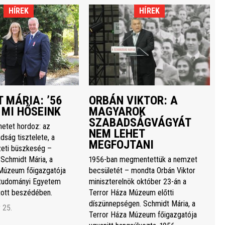
HÍREK
HÍREK
 MÁRIA: ’56
ORBÁN VIKTOR: A
 MI HŐSEINK
MAGYAROK
SZABADSÁGVÁGYÁT
netet hordoz: az
NEM LEHET
dság tisztelete, a
MEGFOJTANI
eti büszkeség –
 Schmidt Mária, a
1956-ban megmentettük a nemzet
Múzeum főigazgatója
becsületét – mondta Orbán Viktor
studományi Egyetem
miniszterelnök október 23-án a
rtott beszédében.
Terror Háza Múzeum előtti
díszünnepségen. Schmidt Mária, a
 25.
Terror Háza Múzeum főigazgatója