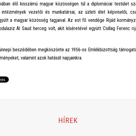
iában élő kisszámú magyar közösségen túl a diplomáciai testület sz
i intézmények vezetői és munkatársai, az üzleti élet képviselői, c
yütt a magyar közösség tagjaival. Az est fő vendége Rijád kormányzó
dulaziz Al Saud herceg volt, akit kíséretével együtt Csillag Ferenc ri
ünnepi beszédében megköszönte az 1956-os Emlékbizottság támogatás
ményeket, valamint azok hatását napjainkra.
HÍREK