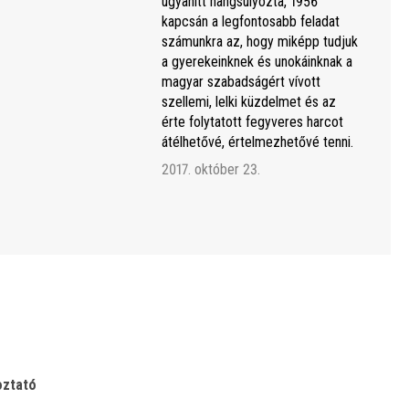
ugyanitt hangsúlyozta, 1956
kapcsán a legfontosabb feladat
számunkra az, hogy miképp tudjuk
a gyerekeinknek és unokáinknak a
magyar szabadságért vívott
szellemi, lelki küzdelmet és az
érte folytatott fegyveres harcot
átélhetővé, értelmezhetővé tenni.
2017. október 23.
oztató