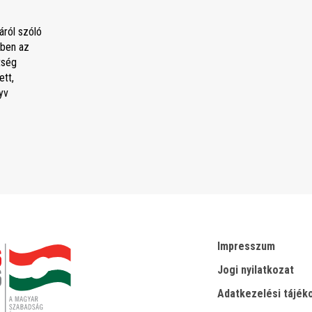
áról szóló
ben az
tség
tt,
yv
Impresszum
Jogi nyilatkozat
Adatkezelési tájék