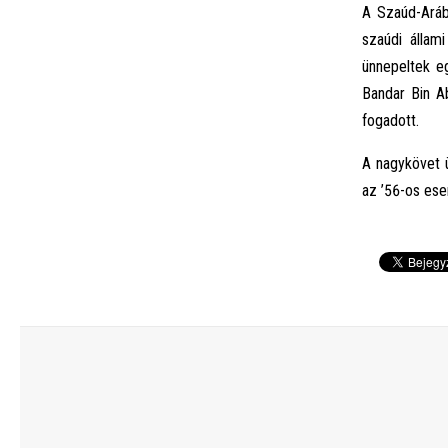
A Szaúd-Aráb
szaúdi állam
ünnepeltek eg
Bandar Bin Ab
fogadott.
A nagykövet 
az ’56-os ese