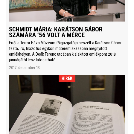
SCHMIDT MÁRIA: KARÁTSON GÁBOR
SZÁMÁRA ’56 VOLT A MÉRCE
Erről a Terror Háza Múzeum főigazgatója beszélt a Karátson Gábor
festő, író, filozófus egykori műteremlakásában megnyitott
emlékhelyen. A Deák Ferenc utcában kialakított emlékpont 2018
januárjától lesz látogatható.
2017. december 13.
HÍREK