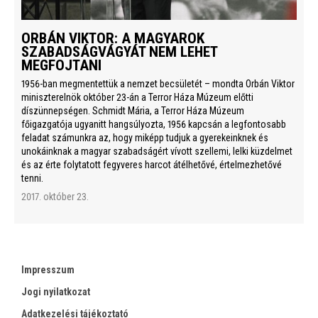
ORBÁN VIKTOR: A MAGYAROK
SZABADSÁGVÁGYÁT NEM LEHET
MEGFOJTANI
1956-ban megmentettük a nemzet becsületét – mondta Orbán Viktor
miniszterelnök október 23-án a Terror Háza Múzeum előtti
díszünnepségen. Schmidt Mária, a Terror Háza Múzeum
főigazgatója ugyanitt hangsúlyozta, 1956 kapcsán a legfontosabb
feladat számunkra az, hogy miképp tudjuk a gyerekeinknek és
unokáinknak a magyar szabadságért vívott szellemi, lelki küzdelmet
és az érte folytatott fegyveres harcot átélhetővé, értelmezhetővé
tenni.
2017. október 23.
Impresszum
Jogi nyilatkozat
Adatkezelési tájékoztató