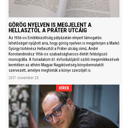
GÖRÖG NYELVEN IS MEGJELENT A
HELLASZTÓL A PRÁTER UTCÁIG
Az 1956-os Emlékbizottság pályázatán elnyert támogatás
lehetőséget nyújtott arra, hogy görög nyelven is megjelenjen a Markó
György történész Hellasztól a Práter utcáig című, André
Konstandinidisz 1956-os szabadságharcos életét feldolgozó
monográfia. A forradalom 61. évfordulójáról szóló megemlékezések
keretében az athéni Magyar Nagykövetség könyvbemutatót
szervezett, amelyre meghívták a könyv szerzőjét is.
2017. november 23.
HÍREK