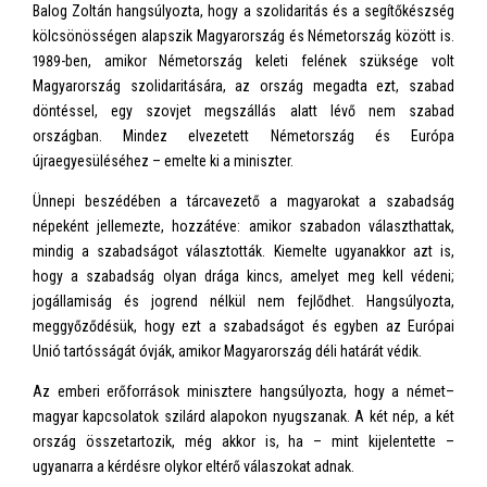
Balog Zoltán hangsúlyozta, hogy a szolidaritás és a segítőkészség
kölcsönösségen alapszik Magyarország és Németország között is.
1989-ben, amikor Németország keleti felének szüksége volt
Magyarország szolidaritására, az ország megadta ezt, szabad
döntéssel, egy szovjet megszállás alatt lévő nem szabad
országban. Mindez elvezetett Németország és Európa
újraegyesüléséhez – emelte ki a miniszter.
Ünnepi beszédében a tárcavezető a magyarokat a szabadság
népeként jellemezte, hozzátéve: amikor szabadon választhattak,
mindig a szabadságot választották. Kiemelte ugyanakkor azt is,
hogy a szabadság olyan drága kincs, amelyet meg kell védeni;
jogállamiság és jogrend nélkül nem fejlődhet. Hangsúlyozta,
meggyőződésük, hogy ezt a szabadságot és egyben az Európai
Unió tartósságát óvják, amikor Magyarország déli határát védik.
Az emberi erőforrások minisztere hangsúlyozta, hogy a német–
magyar kapcsolatok szilárd alapokon nyugszanak. A két nép, a két
ország összetartozik, még akkor is, ha – mint kijelentette –
ugyanarra a kérdésre olykor eltérő válaszokat adnak.