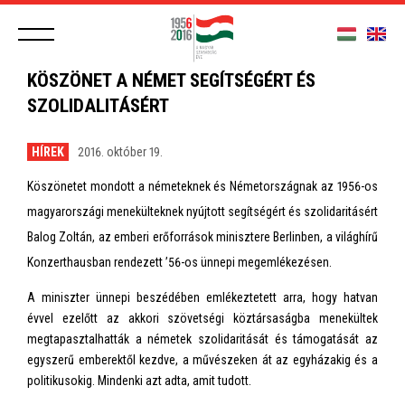
KÖSZÖNET A NÉMET SEGÍTSÉGÉRT ÉS
SZOLIDALITÁSÉRT
HÍREK
2016. október 19.
Köszönetet mondott a németeknek és Németországnak az 1956-os
magyarországi menekülteknek nyújtott segítségért és szolidaritásért
Balog Zoltán, az emberi erőforrások minisztere Berlinben, a világhírű
Konzerthausban rendezett ’56-os ünnepi megemlékezésen.
A miniszter ünnepi beszédében emlékeztetett arra, hogy hatvan
évvel ezelőtt az akkori szövetségi köztársaságba menekültek
megtapasztalhatták a németek szolidaritását és támogatását az
egyszerű emberektől kezdve, a művészeken át az egyházakig és a
politikusokig. Mindenki azt adta, amit tudott.