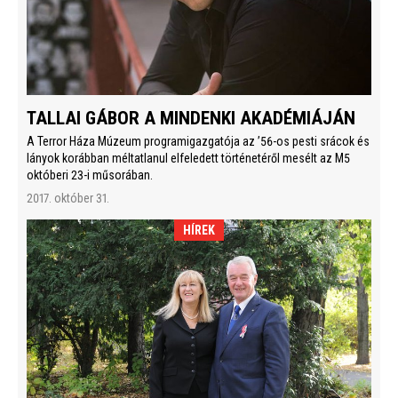
TALLAI GÁBOR A MINDENKI AKADÉMIÁJÁN
A Terror Háza Múzeum programigazgatója az ’56-os pesti srácok és
lányok korábban méltatlanul elfeledett történetéről mesélt az M5
októberi 23-i műsorában.
2017. október 31.
HÍREK