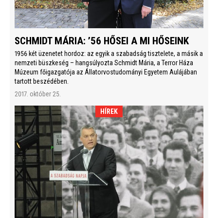
SCHMIDT MÁRIA: ’56 HŐSEI A MI HŐSEINK
1956 két üzenetet hordoz: az egyik a szabadság tisztelete, a másik a
nemzeti büszkeség – hangsúlyozta Schmidt Mária, a Terror Háza
Múzeum főigazgatója az Állatorvostudományi Egyetem Aulájában
tartott beszédében.
2017. október 25.
HÍREK