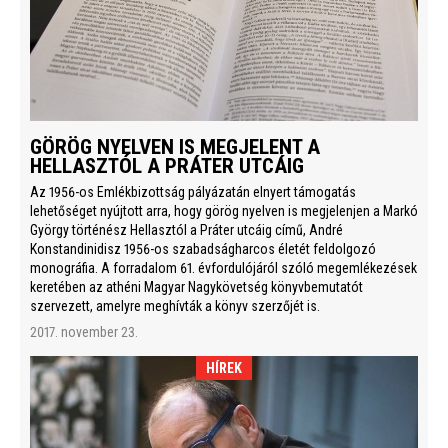
GÖRÖG NYELVEN IS MEGJELENT A
HELLASZTÓL A PRÁTER UTCÁIG
Az 1956-os Emlékbizottság pályázatán elnyert támogatás
lehetőséget nyújtott arra, hogy görög nyelven is megjelenjen a Markó
György történész Hellasztól a Práter utcáig című, André
Konstandinidisz 1956-os szabadságharcos életét feldolgozó
monográfia. A forradalom 61. évfordulójáról szóló megemlékezések
keretében az athéni Magyar Nagykövetség könyvbemutatót
szervezett, amelyre meghívták a könyv szerzőjét is.
2017. november 23.
HÍREK