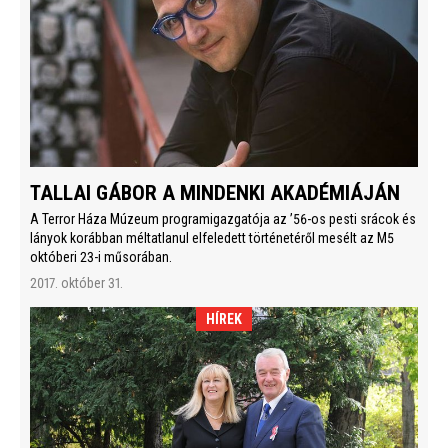
TALLAI GÁBOR A MINDENKI AKADÉMIÁJÁN
A Terror Háza Múzeum programigazgatója az ’56-os pesti srácok és
lányok korábban méltatlanul elfeledett történetéről mesélt az M5
októberi 23-i műsorában.
2017. október 31.
HÍREK