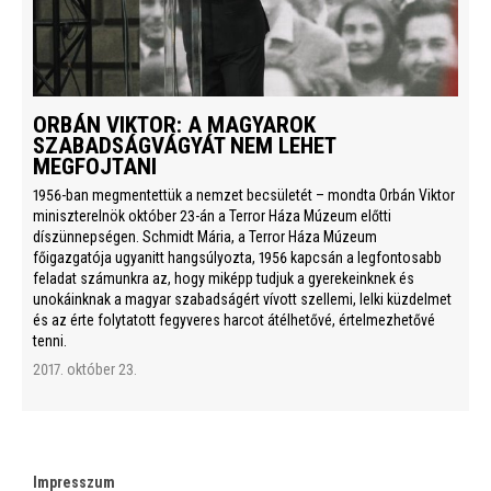
ORBÁN VIKTOR: A MAGYAROK
SZABADSÁGVÁGYÁT NEM LEHET
MEGFOJTANI
1956-ban megmentettük a nemzet becsületét – mondta Orbán Viktor
miniszterelnök október 23-án a Terror Háza Múzeum előtti
díszünnepségen. Schmidt Mária, a Terror Háza Múzeum
főigazgatója ugyanitt hangsúlyozta, 1956 kapcsán a legfontosabb
feladat számunkra az, hogy miképp tudjuk a gyerekeinknek és
unokáinknak a magyar szabadságért vívott szellemi, lelki küzdelmet
és az érte folytatott fegyveres harcot átélhetővé, értelmezhetővé
tenni.
2017. október 23.
Impresszum