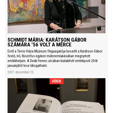
SCHMIDT MÁRIA: KARÁTSON GÁBOR
SZÁMÁRA ’56 VOLT A MÉRCE
Erről a Terror Háza Múzeum főigazgatója beszélt a Karátson Gábor
festő, író, filozófus egykori műteremlakásában megnyitott
emlékhelyen. A Deák Ferenc utcában kialakított emlékpont 2018
januárjától lesz látogatható.
2017. december 13.
HÍREK