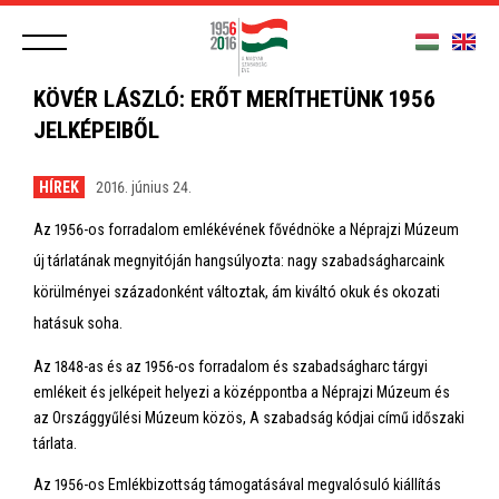
KÖVÉR LÁSZLÓ: ERŐT MERÍTHETÜNK 1956
JELKÉPEIBŐL
HÍREK
2016. június 24.
Az 1956-os forradalom emlékévének fővédnöke a Néprajzi Múzeum
új tárlatának megnyitóján hangsúlyozta: nagy szabadságharcaink
körülményei századonként változtak, ám kiváltó okuk és okozati
hatásuk soha.
Az 1848-as és az 1956-os forradalom és szabadságharc tárgyi
emlékeit és jelképeit helyezi a középpontba a Néprajzi Múzeum és
az Országgyűlési Múzeum közös, A szabadság kódjai című időszaki
tárlata.
Az 1956-os Emlékbizottság támogatásával megvalósuló kiállítás