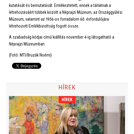
kutatását és bemutatását. Emlékeztetett, ennek a tárlatnak a
létrehozásáért többek között a Néprajzi Múzeum, az Országgyűlési
Múzeum, valamint az 1956-os forradalom 60. évfordulójára
létrehozott Emlékbizottság fogott össze.
A szabadság kódjai című kiállítás november 4-ig látogatható a
Néprajzi Múzeumban.
(Fotó: MTI/Bruzák Noémi)
HÍREK
HÍREK