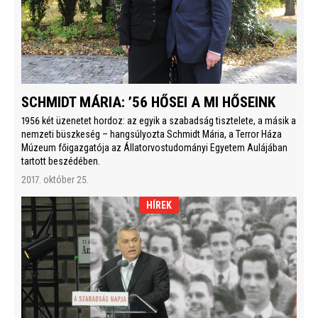
SCHMIDT MÁRIA: ’56 HŐSEI A MI HŐSEINK
1956 két üzenetet hordoz: az egyik a szabadság tisztelete, a másik a
nemzeti büszkeség – hangsúlyozta Schmidt Mária, a Terror Háza
Múzeum főigazgatója az Állatorvostudományi Egyetem Aulájában
tartott beszédében.
2017. október 25.
HÍREK