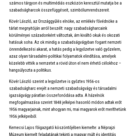
számos tárgyon és multimédiás eszközön keresztül mutatja be a
szabadságharcok összefüggéseit, szimbólumrendszereit.
Kövér László, az Országgyűlés elnöke, az emlékév fővédnöke a
tárlat megnyitóján arról beszélt: nagy szabadságharcaink
körülményei századonként változtak, ám kiváltó okuk és okozati
hatásuk soha. Az ok mindig a szabadságvágyban fogant nemzeti
önrendelkezési akarat, a hatás pedig a legyőzetve való győzelem,
azaz olyan társadalmi-politikai folyamatok elindítása, amelyek
közelebb vitték a nemzetet a rövid úton el nem érhető célokhoz –
hangsúlyozta a politikus.
Kövér László szerint a legyőzetve is győztes 1956-os
szabadságharc erejét a nemzeti szabadságvágy és társadalmi
igazságvágy páratlan összefonódása adta. A házelnök
megfogalmazása szerint 1848 jelképei hasonló módon adtak erőt
1956 magyarjainak, mint ahogyan mi, mai magyarok erőt meríthetünk
1956 jelképeiből.
Kemecsi Lajos főigazgató köszöntőjében kiemelte: a Néprajzi
Múzeum kiemelt feladatának tekinti a magyar múlt és identitás