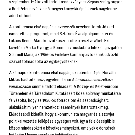
szeptember 1–2 között tartott rendezvénynek Sepsiszentgyörgyön,
a Bod Péter nevét viselő megyei könyvtár épületének nagyterme
adott otthont.
A konferencia első napján a szervezők nevében Török József
ismertette a programot, majd Sztakics Éva alpolgármester és
Lukács Bence Ákos konzul köszöntötte a résztvevőket. Ezt
követően Markó György, a Kommunizmuskutató Intézet igazgatója
Schmidt Mária, az 1956-os Emlékév kormánybiztosának üdvözlő
szavait tolmácsolta az egybegyűlteknek.
A kétnapos konferencia első napján, szeptember 1-jén Horváth
Miklós hadtörténész, egyetemi tanár
A forradalom nemzetközi
vonatkozásai
címmel tartott előadást. A Közép- és Kelet-európai
Történelem és Társadalom Kutatásáért Közalapítvány munkatársa
felvázolta, hogy az 1956-os forradalom és szabadságharc
alakulását milyen nemzetközi események határozták meg.
Előadásából kiderült, hogy a kommunista magyar és a szovjet
politikai vezetés fellépése egységes volt, így a felelősségük is
közös mindazokért a következményekért, amelyek e döntések