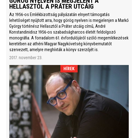
GÖRÖG NYELVEN IS MEGJELENT A
HELLASZTÓL A PRÁTER UTCÁIG
Az 1956-os Emlékbizottság pályázatán elnyert támogatás
lehetőséget nyújtott arra, hogy görög nyelven is megjelenjen a Markó
György történész Hellasztól a Práter utcáig című, André
Konstandinidisz 1956-os szabadságharcos életét feldolgozó
monográfia. A forradalom 61. évfordulójáról szóló megemlékezések
keretében az athéni Magyar Nagykövetség könyvbemutatót
szervezett, amelyre meghívták a könyv szerzőjét is.
2017. november 23.
HÍREK