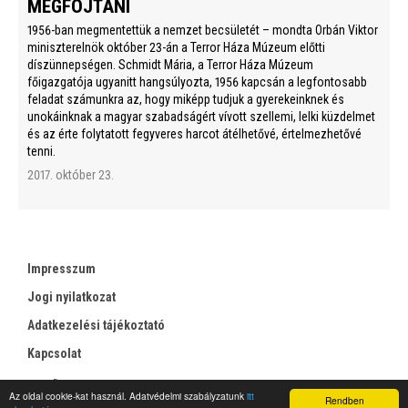
MEGFOJTANI
1956-ban megmentettük a nemzet becsületét – mondta Orbán Viktor
miniszterelnök október 23-án a Terror Háza Múzeum előtti
díszünnepségen. Schmidt Mária, a Terror Háza Múzeum
főigazgatója ugyanitt hangsúlyozta, 1956 kapcsán a legfontosabb
feladat számunkra az, hogy miképp tudjuk a gyerekeinknek és
unokáinknak a magyar szabadságért vívott szellemi, lelki küzdelmet
és az érte folytatott fegyveres harcot átélhetővé, értelmezhetővé
tenni.
2017. október 23.
Impresszum
Jogi nyilatkozat
Adatkezelési tájékoztató
Kapcsolat
RSS
Az oldal cookie-kat használ. Adatvédelmi szabályzatunk
itt
Rendben