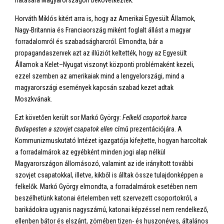
hatására Magyarországon bekövetkeztek.
Horváth Miklós kitért arra is, hogy az Amerikai Egyesült Államok,
Nagy-Britannia és Franciaország miként foglalt állást a magyar
forradalomról és szabadságharcról. Elmondta, bár a
propagandaszervek azt az illúziót keltették, hogy az Egyesült
Államok a Kelet–Nyugat viszonyt központi problémaként kezeli,
ezzel szemben az amerikaiak mind a lengyelországi, mind a
magyarországi események kapcsán szabad kezet adtak
Moszkvának.
Ezt követően került sor Markó György:
Felkelő csoportok harca
Budapesten a szovjet csapatok ellen
című prezentációjára. A
Kommunizmuskutató Intézet igazgatója kifejtette, hogyan harcoltak
a forradalmárok az egyébként minden jogi alap nélkül
Magyarországon állomásozó, valamint az ide irányított további
szovjet csapatokkal, illetve, kikből is álltak össze tulajdonképpen a
felkelők. Markó György elmondta, a forradalmárok esetében nem
beszélhetünk katonai értelemben vett szervezett csoportokról, a
barikádokra ugyanis nagyszámú, katonai képzéssel nem rendelkező,
ellenben bátor és elszánt, zömében tizen- és huszonéves, általános