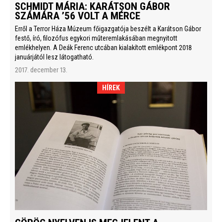
SCHMIDT MÁRIA: KARÁTSON GÁBOR
SZÁMÁRA ’56 VOLT A MÉRCE
Erről a Terror Háza Múzeum főigazgatója beszélt a Karátson Gábor
festő, író, filozófus egykori műteremlakásában megnyitott
emlékhelyen. A Deák Ferenc utcában kialakított emlékpont 2018
januárjától lesz látogatható.
2017. december 13.
HÍREK