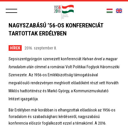
NAGYSZABÁSÚ ’56-OS KONFERENCIÁT
TARTOTTAK ERDÉLYBEN
HÍREK
2016. szeptember 8.
Sepsiszentgyörgyön szervezett konferenciát
Hatvan évvel a magyar
forradalom után
címmel a romániai Volt Politikai Foglyok Háromszéki
Szervezete. Az 1956-os Emlékbizottság támogatásával
megvalósuló rendezvényen meghívott előadóként részt vett Horváth
Miklós hadtörténész és Markó György, a Kommunizmuskutató
Intézet igazgatója.
Bár Erdélyben már korábban is elhangzottak előadások az 1956-os
forradalom és szabadságharc kérdéseiről, nagyszabású
konferencia először foglalkozott ezzel a témakörrel. A 2016.