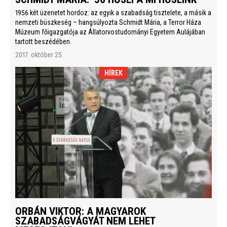
1956 két üzenetet hordoz: az egyik a szabadság tisztelete, a másik a
nemzeti büszkeség – hangsúlyozta Schmidt Mária, a Terror Háza
Múzeum főigazgatója az Állatorvostudományi Egyetem Aulájában
tartott beszédében.
2017. október 25.
HÍREK
ORBÁN VIKTOR: A MAGYAROK
SZABADSÁGVÁGYÁT NEM LEHET