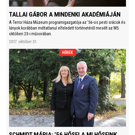
TALLAI GÁBOR A MINDENKI AKADÉMIÁJÁN
A Terror Háza Múzeum programigazgatója az ’56-os pesti srácok és
lányok korábban méltatlanul elfeledett történetéről mesélt az M5
októberi 23-i műsorában.
2017. október 31.
HÍREK
SCHMIDT MÁRIA: ’56 HŐSEI A MI HŐSEINK