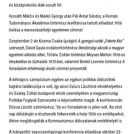
és középiskolás diák vonult fel.
Horváth Miklós és Markó György után Pál-Antal Sándor, a Román
Tudományos Akadémia történész-levéltárosa tartott előadást
1956
hatása a marosvásárhelyi egyetemen
címmel.
Szeptember 2-án Kozma Csaba újságíró
A gyergyó-széki „Fekete Kéz”
szervezet
, Dávid Gyula irodalomtörténész
Rendőrségi akciók a magyar
egyetemi oktatás ellen
, Tófalvi Zoltán
történész Moyses Márton 1956-os
ténykedése és tűzhalála 1970-ben
, valamint Benkő Levente történész
A
forradalom értelmiségi árulói
címmel prezentált.
A kétnapos szimpózium egyben az egykori politikai üldözöttek
bajtársi találkozója is volt, így azon Szücs Lászlóné elnökhelyettes
és Szalay Zoltán budapesti elnök személyében a magyarországi
Politikai Foglyok Szervezete is képviseltette magát. A konferencián
Dózsa László színművész, ’56-os forradalmár is jelen volt. Az első
nap délutánján a résztvevők felkeresték a helyi 1956-os emlékparkot,
illetve meglátogatták a Kommunizmus áldozatainak emlékhelyét is.
A hiánypótló sepsiszentgyörgyi konferencia előadásai október 23-