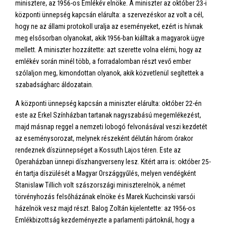
minisztere, az 1956-os Emlékév elnöke. A miniszter az október 23-i
központi ünnepség kapcsán elárulta: a szervezéskor az volt a cél,
hogy ne az állami protokoll uralja az eseményeket, ezért is hívnak
meg elsősorban olyanokat, akik 1956-ban kiálltak a magyarok ügye
mellett. A miniszter hozzátette: azt szerette volna elérni, hogy az
emlékév során minél több, a forradalomban részt vevő ember
szólaljon meg, kimondottan olyanok, akik közvetlenül segítettek a
szabadságharc áldozatain.
A központi ünnepség kapcsán a miniszter elárulta: október 22-én
este az Erkel Színházban tartanak nagyszabású megemlékezést,
majd másnap reggel a nemzeti lobogó felvonásával veszi kezdetét
az eseménysorozat, melynek részeként délután három órakor
rendeznek díszünnepséget a Kossuth Lajos téren. Este az
Operaházban ünnepi díszhangverseny lesz. Kitért arra is: október 25-
én tartja díszülését a Magyar Országgyűlés, melyen vendégként
Stanislaw Tillich volt szászországi miniszterelnök, a német
törvényhozás felsőházának elnöke és Marek Kuchcinski varsói
házelnök vesz majd részt. Balog Zoltán kijelentette: az 1956-os
Emlékbizottság kezdeményezte a parlamenti pártoknál, hogy a