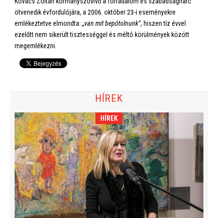
Kovács Zoltán kormányszóvivő a forradalom és szabadságharc
ötvenedik évfordulójára, a 2006. október 23-i eseményekre
emlékeztetve elmondta:
„van mit bepótolnunk”
, hiszen tíz évvel
ezelőtt nem sikerült tisztességgel és méltó körülmények között
megemlékezni.
HÍREK
HÍREK