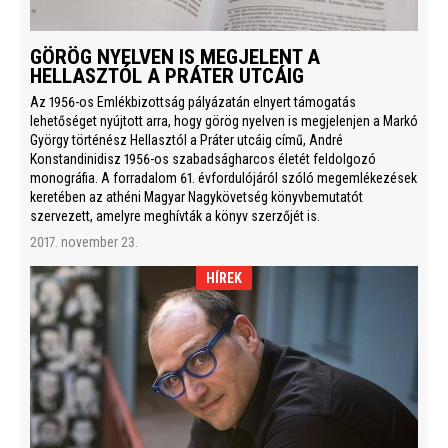
GÖRÖG NYELVEN IS MEGJELENT A
HELLASZTÓL A PRÁTER UTCÁIG
Az 1956-os Emlékbizottság pályázatán elnyert támogatás
lehetőséget nyújtott arra, hogy görög nyelven is megjelenjen a Markó
György történész Hellasztól a Práter utcáig című, André
Konstandinidisz 1956-os szabadságharcos életét feldolgozó
monográfia. A forradalom 61. évfordulójáról szóló megemlékezések
keretében az athéni Magyar Nagykövetség könyvbemutatót
szervezett, amelyre meghívták a könyv szerzőjét is.
2017. november 23.
HÍREK