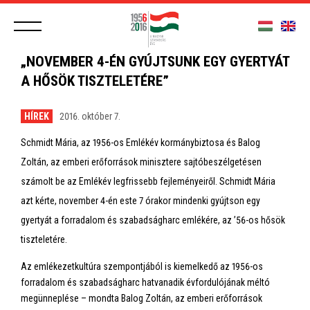
„NOVEMBER 4-ÉN GYÚJTSUNK EGY GYERTYÁT
A HŐSÖK TISZTELETÉRE”
HÍREK
2016. október 7.
Schmidt Mária, az 1956-os Emlékév kormánybiztosa és Balog
Zoltán, az emberi erőforrások minisztere sajtóbeszélgetésen
számolt be az Emlékév legfrissebb fejleményeiről. Schmidt Mária
azt kérte, november 4-én este 7 órakor mindenki gyújtson egy
gyertyát a forradalom és szabadságharc emlékére, az ’56-os hősök
tiszteletére.
Az emlékezetkultúra szempontjából is kiemelkedő az 1956-os
forradalom és szabadságharc hatvanadik évfordulójának méltó
megünneplése – mondta Balog Zoltán, az emberi erőforrások