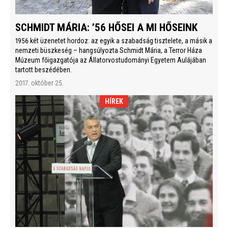
SCHMIDT MÁRIA: ’56 HŐSEI A MI HŐSEINK
1956 két üzenetet hordoz: az egyik a szabadság tisztelete, a másik a
nemzeti büszkeség – hangsúlyozta Schmidt Mária, a Terror Háza
Múzeum főigazgatója az Állatorvostudományi Egyetem Aulájában
tartott beszédében.
2017. október 25.
HÍREK