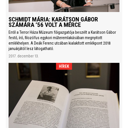
SCHMIDT MÁRIA: KARÁTSON GÁBOR
SZÁMÁRA ’56 VOLT A MÉRCE
Erről a Terror Háza Múzeum főigazgatója beszélt a Karátson Gábor
festő, író, filozófus egykori műteremlakásában megnyitott
emlékhelyen. A Deák Ferenc utcában kialakított emlékpont 2018
januárjától lesz látogatható.
2017. december 13.
HÍREK