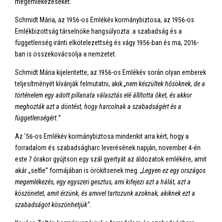
megemlékezéseket.
Schmidt Mária, az 1956-os Emlékév kormánybiztosa, az 1956-os
Emlékbizottság társelnöke hangsúlyozta: a szabadság és a
függetlenség iránti elkötelezettség és vágy 1956-ban és ma, 2016-
ban is összekovácsolja a nemzetet.
Schmidt Mária kijelentette, az 1956-os Emlékév során olyan emberek
teljesítményét kívánják felmutatni, akik
„nem készültek hősöknek, de a
történelem egy adott pillanata választás elé állította őket, és akkor
meghozták azt a döntést, hogy harcolnak a szabadságért és a
függetlenségért.”
Az ’56-os Emlékév kormánybiztosa mindenkit arra kért, hogy a
forradalom és szabadságharc leverésének napján, november 4-én
este 7 órakor gyújtson egy szál gyertyát az áldozatok emlékére, amit
akár „selfie” formájában is örökítsenek meg.
„Legyen ez egy országos
megemlékezés, egy egyszeri gesztus, ami kifejezi azt a hálát, azt a
köszönetet, amit érzünk, és amivel tartozunk azoknak, akiknek ezt a
szabadságot köszönhetjük”.