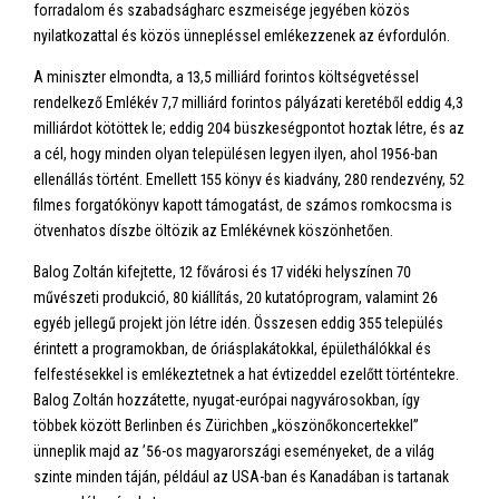
forradalom és szabadságharc eszmeisége jegyében közös
nyilatkozattal és közös ünnepléssel emlékezzenek az évfordulón.
A miniszter elmondta, a 13,5 milliárd forintos költségvetéssel
rendelkező Emlékév 7,7 milliárd forintos pályázati keretéből eddig 4,3
milliárdot kötöttek le; eddig 204 büszkeségpontot hoztak létre, és az
a cél, hogy minden olyan településen legyen ilyen, ahol 1956-ban
ellenállás történt. Emellett 155 könyv és kiadvány, 280 rendezvény, 52
filmes forgatókönyv kapott támogatást, de számos romkocsma is
ötvenhatos díszbe öltözik az Emlékévnek köszönhetően.
Balog Zoltán kifejtette, 12 fővárosi és 17 vidéki helyszínen 70
művészeti produkció, 80 kiállítás, 20 kutatóprogram, valamint 26
egyéb jellegű projekt jön létre idén. Összesen eddig 355 település
érintett a programokban, de óriásplakátokkal, épülethálókkal és
felfestésekkel is emlékeztetnek a hat évtizeddel ezelőtt történtekre.
Balog Zoltán hozzátette, nyugat-európai nagyvárosokban, így
többek között Berlinben és Zürichben „köszönőkoncertekkel”
ünneplik majd az ’56-os magyarországi eseményeket, de a világ
szinte minden táján, például az USA-ban és Kanadában is tartanak