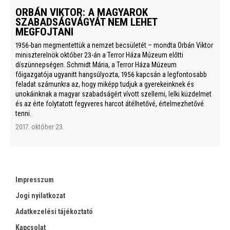
ORBÁN VIKTOR: A MAGYAROK
SZABADSÁGVÁGYÁT NEM LEHET
MEGFOJTANI
1956-ban megmentettük a nemzet becsületét – mondta Orbán Viktor
miniszterelnök október 23-án a Terror Háza Múzeum előtti
díszünnepségen. Schmidt Mária, a Terror Háza Múzeum
főigazgatója ugyanitt hangsúlyozta, 1956 kapcsán a legfontosabb
feladat számunkra az, hogy miképp tudjuk a gyerekeinknek és
unokáinknak a magyar szabadságért vívott szellemi, lelki küzdelmet
és az érte folytatott fegyveres harcot átélhetővé, értelmezhetővé
tenni.
2017. október 23.
Impresszum
Jogi nyilatkozat
Adatkezelési tájékoztató
Kapcsolat