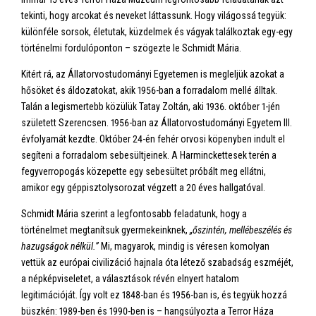
tekinti, hogy arcokat és neveket láttassunk. Hogy világossá tegyük:
különféle sorsok, életutak, küzdelmek és vágyak találkoztak egy-egy
történelmi fordulóponton – szögezte le Schmidt Mária.
Kitért rá, az Állatorvostudományi Egyetemen is megleljük azokat a
hősöket és áldozatokat, akik 1956-ban a forradalom mellé álltak.
Talán a legismertebb közülük Tatay Zoltán, aki 1936. október 1-jén
született Szerencsen. 1956-ban az Állatorvostudományi Egyetem III.
évfolyamát kezdte. Október 24-én fehér orvosi köpenyben indult el
segíteni a forradalom sebesültjeinek. A Harminckettesek terén a
fegyverropogás közepette egy sebesültet próbált meg ellátni,
amikor egy géppisztolysorozat végzett a 20 éves hallgatóval.
Schmidt Mária szerint a legfontosabb feladatunk, hogy a
történelmet megtanítsuk gyermekeinknek,
„őszintén, mellébeszélés és
hazugságok nélkül.”
Mi, magyarok, mindig is véresen komolyan
vettük az európai civilizáció hajnala óta létező szabadság eszméjét,
a népképviseletet, a választások révén elnyert hatalom
legitimációját. Így volt ez 1848-ban és 1956-ban is, és tegyük hozzá
büszkén: 1989-ben és 1990-ben is – hangsúlyozta a Terror Háza