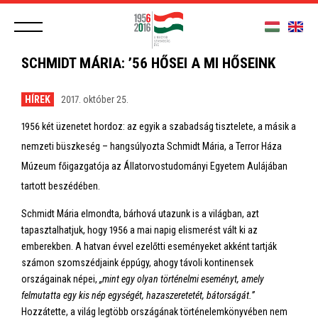
SCHMIDT MÁRIA: ’56 HŐSEI A MI HŐSEINK
HÍREK
2017. október 25.
1956 két üzenetet hordoz: az egyik a szabadság tisztelete, a másik a
nemzeti büszkeség – hangsúlyozta Schmidt Mária, a Terror Háza
Múzeum főigazgatója az Állatorvostudományi Egyetem Aulájában
tartott beszédében.
Schmidt Mária elmondta, bárhová utazunk is a világban, azt
tapasztalhatjuk, hogy 1956 a mai napig elismerést vált ki az
emberekben. A hatvan évvel ezelőtti eseményeket akként tartják
számon szomszédjaink éppúgy, ahogy távoli kontinensek
országainak népei,
„mint egy olyan történelmi eseményt, amely
felmutatta egy kis nép egységét, hazaszeretetét, bátorságát.”
Hozzátette, a világ legtöbb országának történelemkönyvében nem