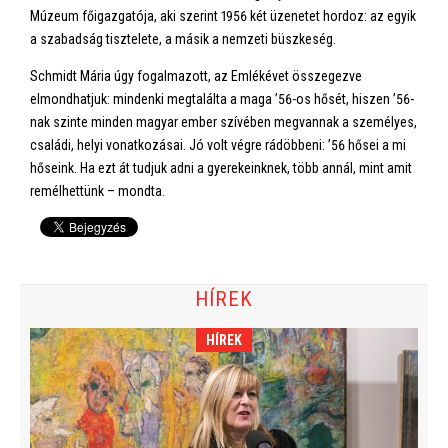
Múzeum főigazgatója, aki szerint 1956 két üzenetet hordoz: az egyik
a szabadság tisztelete, a másik a nemzeti büszkeség.
Schmidt Mária úgy fogalmazott, az Emlékévet összegezve
elmondhatjuk: mindenki megtalálta a maga ’56-os hősét, hiszen ’56-
nak szinte minden magyar ember szívében megvannak a személyes,
családi, helyi vonatkozásai. Jó volt végre rádöbbeni: ’56 hősei a mi
hőseink. Ha ezt át tudjuk adni a gyerekeinknek, több annál, mint amit
remélhettünk – mondta.
HÍREK
HÍREK