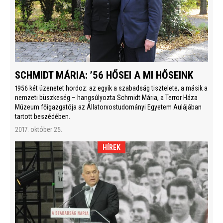
SCHMIDT MÁRIA: ’56 HŐSEI A MI HŐSEINK
1956 két üzenetet hordoz: az egyik a szabadság tisztelete, a másik a
nemzeti büszkeség – hangsúlyozta Schmidt Mária, a Terror Háza
Múzeum főigazgatója az Állatorvostudományi Egyetem Aulájában
tartott beszédében.
2017. október 25.
HÍREK