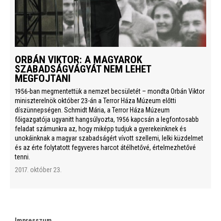
ORBÁN VIKTOR: A MAGYAROK
SZABADSÁGVÁGYÁT NEM LEHET
MEGFOJTANI
1956-ban megmentettük a nemzet becsületét – mondta Orbán Viktor
miniszterelnök október 23-án a Terror Háza Múzeum előtti
díszünnepségen. Schmidt Mária, a Terror Háza Múzeum
főigazgatója ugyanitt hangsúlyozta, 1956 kapcsán a legfontosabb
feladat számunkra az, hogy miképp tudjuk a gyerekeinknek és
unokáinknak a magyar szabadságért vívott szellemi, lelki küzdelmet
és az érte folytatott fegyveres harcot átélhetővé, értelmezhetővé
tenni.
2017. október 23.
Impresszum