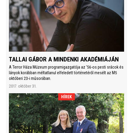
TALLAI GÁBOR A MINDENKI AKADÉMIÁJÁN
A Terror Háza Múzeum programigazgatója az ’56-os pesti srácok és
lányok korábban méltatlanul elfeledett történetéről mesélt az M5
októberi 23-i műsorában.
2017. október 31.
HÍREK