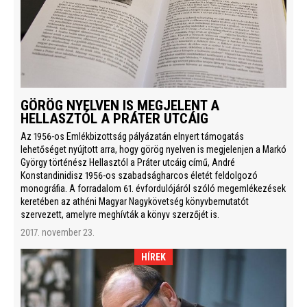
GÖRÖG NYELVEN IS MEGJELENT A
HELLASZTÓL A PRÁTER UTCÁIG
Az 1956-os Emlékbizottság pályázatán elnyert támogatás
lehetőséget nyújtott arra, hogy görög nyelven is megjelenjen a Markó
György történész Hellasztól a Práter utcáig című, André
Konstandinidisz 1956-os szabadságharcos életét feldolgozó
monográfia. A forradalom 61. évfordulójáról szóló megemlékezések
keretében az athéni Magyar Nagykövetség könyvbemutatót
szervezett, amelyre meghívták a könyv szerzőjét is.
2017. november 23.
HÍREK