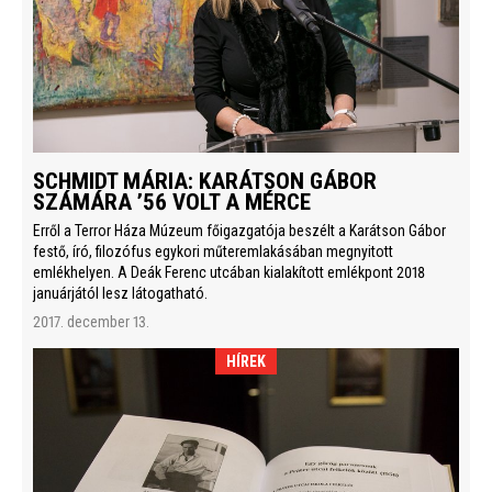
SCHMIDT MÁRIA: KARÁTSON GÁBOR
SZÁMÁRA ’56 VOLT A MÉRCE
Erről a Terror Háza Múzeum főigazgatója beszélt a Karátson Gábor
festő, író, filozófus egykori műteremlakásában megnyitott
emlékhelyen. A Deák Ferenc utcában kialakított emlékpont 2018
januárjától lesz látogatható.
2017. december 13.
HÍREK