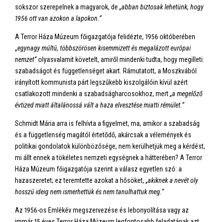
sokszor szerepelnek a magyarok, de
„abban biztosak lehetünk, hogy
1956 ott van azokon a lapokon.”
A Terror Háza Múzeum főigazgatója felidézte, 1956 októberében
„
egy
nagy múltú, többszörösen kisemmizett és megalázott európai
nemzet”
olyasvalamit követelt, amiről mindenki tudta, hogy megilleti:
szabadságot és függetlenséget akart. Rámutatott, a Moszkvából
irányított kommunista párt legszűkebb kiszolgálóin kívül azért
csatlakozott mindenki a szabadságharcosokhoz, mert
„a megelőző
évtized miatt általánossá vált a haza elvesztése miatti rémület.”
Schmidt Mária arra is felhívta a figyelmet, ma, amikor a szabadság
és a függetlenség magától értetődő, akárcsak a vélemények és
politikai gondolatok különbözősége, nem kerülhetjük meg a kérdést,
mi állt ennek a tökéletes nemzeti egységnek a hátterében? A Terror
Háza Múzeum főigazgatója szerint a válasz egyetlen szó: a
hazaszeretet; ez teremtette azokat a hősöket,
„akiknek a nevét oly
hosszú ideig nem ismerhettük és nem tanulhattuk meg.”
Az 1956-os Emlékév megszervezése és lebonyolítása vagy az
immár 15 éves Terror Háza Múzeum legfontosabb feladatának azt