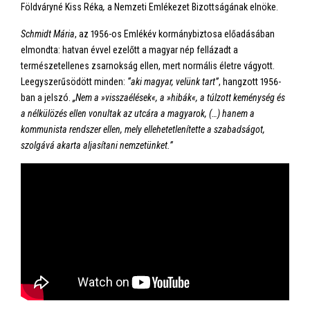
Földváryné Kiss Réka
,
a Nemzeti Emlékezet Bizottságának elnöke.
Schmidt Mária
, az 1956-os Emlékév kormánybiztosa előadásában
elmondta: hatvan évvel ezelőtt a magyar nép fellázadt a
természetellenes zsarnokság ellen, mert normális életre vágyott.
Leegyszerűsödött minden:
“aki magyar, velünk tart”
, hangzott 1956-
ban a jelszó.
„Nem a »visszaélések«, a »hibák«, a túlzott keménység és
a nélkülözés ellen vonultak az utcára a magyarok, (…) hanem a
kommunista rendszer ellen, mely ellehetetlenítette a szabadságot,
szolgává akarta aljasítani nemzetünket.”