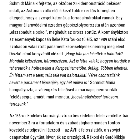
Schmidt Mária kifejtette, az október 25-i demonstráció békésen
indult, az Astoria szálló elől érkező több ezer fős tömegben
elterjedt, hogy a szovjet katonák a forradalmárokkal vannak. Egy
magyar államvédelmi ezredes géppisztolysorozata után azonban
„elszabadult a pokol”, megindult az orosz sortűz. A kormánybiztos
az események kapcsán Beke Kata ’56-os túlélő, az 1989 utáni első
szabadon választott parlament képviselőjének nemrég megjelent
Diszkó című könyvéből idézett:
„
Hogy hányan lehettek a halottak?
Mondják kétszázan, háromszázan. Azt is látta valaki, hogyan hordják a
teherautók a holttesteket a Kerepesi temetőbe, órákig. Többen lehettek.
Én láttam azt a teret, telis tele volt halottakkal
.
Véres csontszilánk
hevert a parlament lépcsőjén, egy hét múlva is."
Schmidt Mária
hangsúlyozta, a vérengzés felelőseit a mai napig nem vonták
felelősségre, amiért, mint mondta:
„bocsánatkéréssel tartozom,
tartozunk.”
Az ’56-os Emlékév kormánybiztosa beszédében felelevenítette: bár
november 3-ra a forradalom és szabadságharc minden fontos
követelése teljesülni látszott – az ÁVH-t feloszlatták, a szovjet
csapatokat úgy tűnt, kivonják az országból, Rákosi és Gerő klikkje