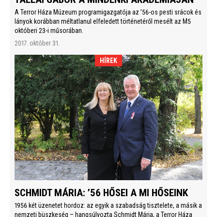
A Terror Háza Múzeum programigazgatója az ’56-os pesti srácok és
lányok korábban méltatlanul elfeledett történetéről mesélt az M5
októberi 23-i műsorában.
2017. október 31.
HÍREK
SCHMIDT MÁRIA: ’56 HŐSEI A MI HŐSEINK
1956 két üzenetet hordoz: az egyik a szabadság tisztelete, a másik a
nemzeti büszkeség – hangsúlyozta Schmidt Mária, a Terror Háza