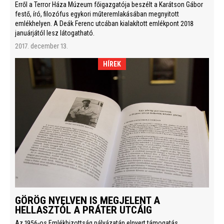
Erről a Terror Háza Múzeum főigazgatója beszélt a Karátson Gábor
festő, író, filozófus egykori műteremlakásában megnyitott
emlékhelyen. A Deák Ferenc utcában kialakított emlékpont 2018
januárjától lesz látogatható.
2017. december 13.
HÍREK
GÖRÖG NYELVEN IS MEGJELENT A
HELLASZTÓL A PRÁTER UTCÁIG
Az 1956-os Emlékbizottság pályázatán elnyert támogatás