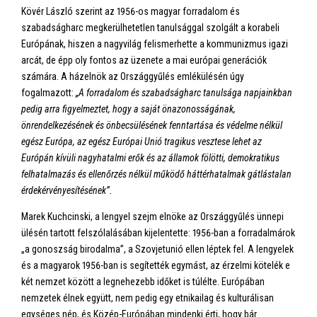
Kövér László szerint az 1956-os magyar forradalom és
szabadságharc megkerülhetetlen tanulsággal szolgált a korabeli
Európának, hiszen a nagyvilág felismerhette a kommunizmus igazi
arcát, de épp oly fontos az üzenete a mai európai generációk
számára. A házelnök az Országgyűlés emlékülésén úgy
fogalmazott:
„A forradalom és szabadságharc tanulsága napjainkban
pedig arra figyelmeztet, hogy a saját önazonosságának,
önrendelkezésének és önbecsülésének fenntartása és védelme nélkül
egész Európa, az egész Európai Unió tragikus vesztese lehet az
Európán kívüli nagyhatalmi erők és az államok fölötti, demokratikus
felhatalmazás és ellenőrzés nélkül működő háttérhatalmak gátlástalan
érdekérvényesítésének”.
Marek Kuchcinski, a lengyel szejm elnöke az Országgyűlés ünnepi
ülésén tartott felszólalásában kijelentette: 1956-ban a forradalmárok
„a gonoszság birodalma”, a Szovjetunió ellen léptek fel. A lengyelek
és a magyarok 1956-ban is segítették egymást, az érzelmi kötelék e
két nemzet között a legnehezebb időket is túlélte. Európában
nemzetek élnek együtt, nem pedig egy etnikailag és kulturálisan
egységes nép, és Közép-Európában mindenki érti, hogy bár