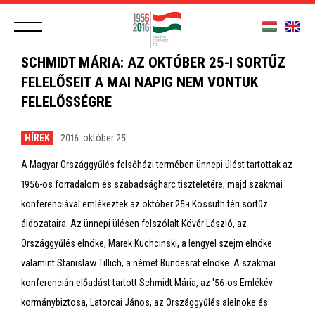
SCHMIDT MÁRIA: AZ OKTÓBER 25-I SORTŰZ
FELELŐSEIT A MAI NAPIG NEM VONTUK
FELELŐSSÉGRE
HÍREK
2016. október 25.
A Magyar Országgyűlés felsőházi termében ünnepi ülést tartottak az
1956-os forradalom és szabadságharc tiszteletére, majd szakmai
konferenciával emlékeztek az október 25-i Kossuth téri sortűz
áldozataira. Az ünnepi ülésen felszólalt Kövér László, az
Országgyűlés elnöke, Marek Kuchcinski, a lengyel szejm elnöke
valamint Stanislaw Tillich, a német Bundesrat elnöke. A szakmai
konferencián előadást tartott Schmidt Mária, az '56-os Emlékév
kormánybiztosa, Latorcai János, az Országgyűlés alelnöke és