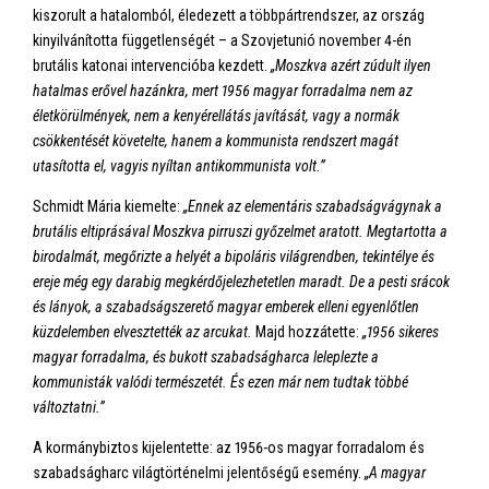
kiszorult a hatalomból, éledezett a többpártrendszer, az ország
kinyilvánította függetlenségét – a Szovjetunió november 4-én
brutális katonai intervencióba kezdett.
„Moszkva azért zúdult ilyen
hatalmas erővel hazánkra, mert 1956 magyar forradalma nem az
életkörülmények, nem a kenyérellátás javítását, vagy a normák
csökkentését követelte, hanem a kommunista rendszert magát
utasította el, vagyis nyíltan antikommunista volt.”
Schmidt Mária kiemelte:
„Ennek az elementáris szabadságvágynak a
brutális eltiprásával Moszkva pirruszi győzelmet aratott. Megtartotta a
birodalmát, megőrizte a helyét a bipoláris világrendben, tekintélye és
ereje még egy darabig megkérdőjelezhetetlen maradt. De a pesti srácok
és lányok, a szabadságszerető magyar emberek elleni egyenlőtlen
küzdelemben elvesztették az arcukat.
Majd hozzátette:
„1956 sikeres
magyar forradalma, és bukott szabadságharca leleplezte a
kommunisták valódi természetét. És ezen már nem tudtak többé
változtatni.”
A kormánybiztos kijelentette: az 1956-os magyar forradalom és
szabadságharc világtörténelmi jelentőségű esemény.
„A magyar