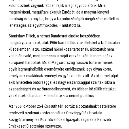
különbözőek vagyunk, ebben rejlik a legnagyobb erőnk. Mi is
megerősíteni, megújítani akarjuk Európát, de a magyar-lengyel
barátság is bizonyítja, hogy a különbözőségek megőrzése mellett is
lehetséges az együttműködés – mutatott rá.
Stanislaw Tillich, a német Bundesrat elnöke beszédében
hangsúlyozta: azok, akik 1956-ban feláldozták életüket a kilátástalan
küzdelemben, a 20. század hősei közé tartoznak, áldozatuk nem
volt hiábavaló, mert nemcsak a saját országukért, hanem egész
Európáért harcoltak. Most Magyarország hosszú történelmének
egyik legmegindítóbb eseményére emlékeznek, egy olyan korra,
amely sok családnak reményt és gyászt is hozott. Azokat méltatjuk,
akik hihetetlen bátorsággal és nagy elszántsággal szálltak síkra a
szabadságért és az önrendelkezésért, és többen közülük életüket
vesztették e harcban – jelentette ki a német politikus.
Az 1956. október 25-i Kossuth téri sortűz áldozatainak tiszteletére
rendezett szakmai konferenciát az Országgyűlés Hivatala
Közgyűjteményi és Közművelődési Igazgatósága és a Nemzeti
Emlékezet Bizottsága szervezte.