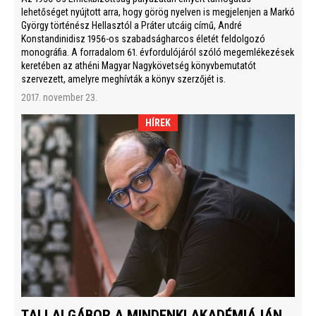
lehetőséget nyújtott arra, hogy görög nyelven is megjelenjen a Markó
György történész Hellasztól a Práter utcáig című, André
Konstandinidisz 1956-os szabadságharcos életét feldolgozó
monográfia. A forradalom 61. évfordulójáról szóló megemlékezések
keretében az athéni Magyar Nagykövetség könyvbemutatót
szervezett, amelyre meghívták a könyv szerzőjét is.
2017. november 23.
HÍREK
TALLAI GÁBOR A MINDENKI AKADÉMIÁJÁN