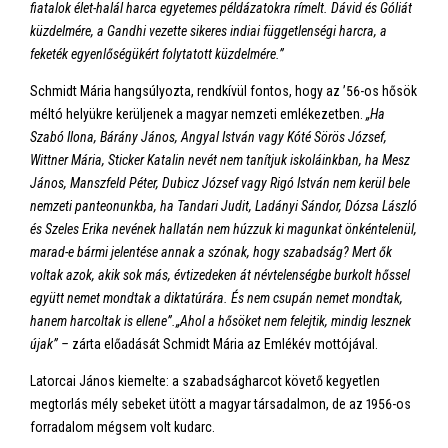
fiatalok élet-halál harca egyetemes példázatokra rímelt. Dávid és Góliát
küzdelmére, a Gandhi vezette sikeres indiai függetlenségi harcra, a
feketék egyenlőségükért folytatott küzdelmére.”
Schmidt Mária hangsúlyozta, rendkívül fontos, hogy az ’56-os hősök
méltó helyükre kerüljenek a magyar nemzeti emlékezetben.
„Ha
Szabó Ilona, Bárány János, Angyal István vagy Kóté Sörös József,
Wittner Mária, Sticker Katalin nevét nem tanítjuk iskoláinkban, ha Mesz
János, Manszfeld Péter, Dubicz József vagy Rigó István nem kerül bele
nemzeti panteonunkba, ha Tandari Judit, Ladányi Sándor, Dózsa László
és Szeles Erika nevének hallatán nem húzzuk ki magunkat önkéntelenül,
marad-e bármi jelentése annak a szónak, hogy szabadság? Mert ők
voltak azok, akik sok más, évtizedeken át névtelenségbe burkolt hőssel
együtt nemet mondtak a diktatúrára. És nem csupán nemet mondtak,
hanem harcoltak is ellene”.
„Ahol a hősöket nem felejtik, mindig lesznek
újak” –
zárta előadását Schmidt Mária az Emlékév mottójával.
Latorcai János kiemelte: a szabadságharcot követő kegyetlen
megtorlás mély sebeket ütött a magyar társadalmon, de az 1956-os
forradalom mégsem volt kudarc.