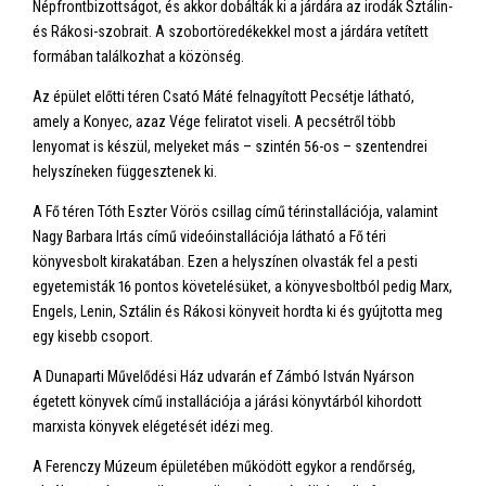
Népfrontbizottságot, és akkor dobálták ki a járdára az irodák Sztálin-
és Rákosi-szobrait. A szobortöredékekkel most a járdára vetített
formában találkozhat a közönség.
Az épület előtti téren Csató Máté felnagyított Pecsétje látható,
amely a Konyec, azaz Vége feliratot viseli. A pecsétről több
lenyomat is készül, melyeket más – szintén 56-os – szentendrei
helyszíneken függesztenek ki.
A Fő téren Tóth Eszter Vörös csillag című térinstallációja, valamint
Nagy Barbara Irtás című videóinstallációja látható a Fő téri
könyvesbolt kirakatában. Ezen a helyszínen olvasták fel a pesti
egyetemisták 16 pontos követelésüket, a könyvesboltból pedig Marx,
Engels, Lenin, Sztálin és Rákosi könyveit hordta ki és gyújtotta meg
egy kisebb csoport.
A Dunaparti Művelődési Ház udvarán ef Zámbó István Nyárson
égetett könyvek című installációja a járási könyvtárból kihordott
marxista könyvek elégetését idézi meg.
A Ferenczy Múzeum épületében működött egykor a rendőrség,