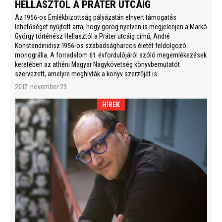
HELLASZTÓL A PRÁTER UTCÁIG
Az 1956-os Emlékbizottság pályázatán elnyert támogatás
lehetőséget nyújtott arra, hogy görög nyelven is megjelenjen a Markó
György történész Hellasztól a Práter utcáig című, André
Konstandinidisz 1956-os szabadságharcos életét feldolgozó
monográfia. A forradalom 61. évfordulójáról szóló megemlékezések
keretében az athéni Magyar Nagykövetség könyvbemutatót
szervezett, amelyre meghívták a könyv szerzőjét is.
2017. november 23.
HÍREK