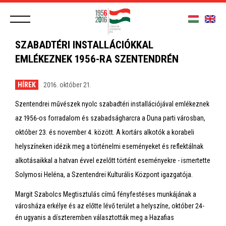
SZABADTÉRI INSTALLÁCIÓKKAL
EMLÉKEZNEK 1956-RA SZENTENDRÉN
HÍREK
2016. október 21.
Szentendrei művészek nyolc szabadtéri installációjával emlékeznek
az 1956-os forradalom és szabadságharcra a Duna parti városban,
október 23. és november 4. között. A kortárs alkotók a korabeli
helyszíneken idézik meg a történelmi eseményeket és reflektálnak
alkotásaikkal a hatvan évvel ezelőtt történt eseményekre - ismertette
Solymosi Heléna, a Szentendrei Kulturális Központ igazgatója.
Margit Szabolcs Megtisztulás című fényfestéses munkájának a
városháza erkélye és az előtte lévő terület a helyszíne, október 24-
én ugyanis a díszteremben választották meg a Hazafias