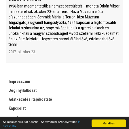
1956-ban megmentettük a nemzet becsületét – mondta Orbán Viktor
miniszterelnök október 23-án a Terror Háza Múzeum előtti
díszünnepségen. Schmidt Mária, a Terror Háza Múzeum
főigazgatója ugyanitt hangsúlyozta, 1956 kapcsán a legfontosabb
feladat számunkra az, hogy miképp tudjuk a gyerekeinknek és
unokáinknak a magyar szabadságért vívott szellemi, lelki küzdelmet
és az érte folytatott fegyveres harcot átélhetővé, értelmezhetővé
tenni.
2017. október 23.
Impresszum
Jogi nyilatkozat
Adatkezelési tájékoztató
Kapcsolat
RSS
Az oldal cookie-kat használ. Adatvédelmi szabályzatunk
itt
Rendben
olvasható
.