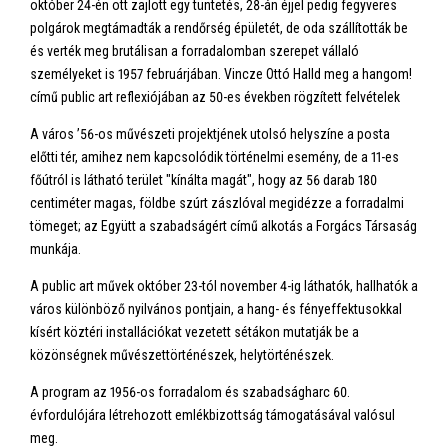
október 24-én ott zajlott egy tüntetés, 28-án éjjel pedig fegyveres
polgárok megtámadták a rendőrség épületét, de oda szállították be
és verték meg brutálisan a forradalomban szerepet vállaló
személyeket is 1957 februárjában. Vincze Ottó Halld meg a hangom!
című public art reflexiójában az 50-es években rögzített felvételek
A város ’56-os művészeti projektjének utolsó helyszíne a posta
előtti tér, amihez nem kapcsolódik történelmi esemény, de a 11-es
főútról is látható terület "kínálta magát", hogy az 56 darab 180
centiméter magas, földbe szúrt zászlóval megidézze a forradalmi
tömeget; az Együtt a szabadságért című alkotás a Forgács Társaság
munkája.
A public art művek október 23-tól november 4-ig láthatók, hallhatók a
város különböző nyilvános pontjain, a hang- és fényeffektusokkal
kísért köztéri installációkat vezetett sétákon mutatják be a
közönségnek művészettörténészek, helytörténészek.
A program az 1956-os forradalom és szabadságharc 60.
évfordulójára létrehozott emlékbizottság támogatásával valósul
meg.