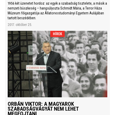
1956 két üzenetet hordoz: az egyik a szabadság tisztelete, a másik a
nemzeti büszkeség – hangsúlyozta Schmidt Mária, a Terror Háza
Múzeum főigazgatója az Állatorvostudományi Egyetem Aulájában
tartott beszédében.
2017. október 25.
HÍREK
ORBÁN VIKTOR: A MAGYAROK
SZABADSÁGVÁGYÁT NEM LEHET
MEGFOJTANI