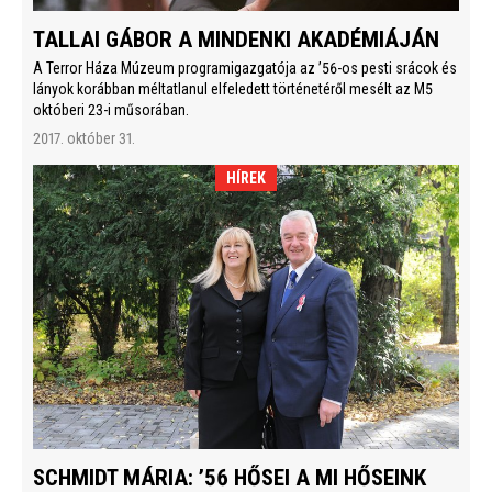
TALLAI GÁBOR A MINDENKI AKADÉMIÁJÁN
A Terror Háza Múzeum programigazgatója az ’56-os pesti srácok és
lányok korábban méltatlanul elfeledett történetéről mesélt az M5
októberi 23-i műsorában.
2017. október 31.
HÍREK
SCHMIDT MÁRIA: ’56 HŐSEI A MI HŐSEINK