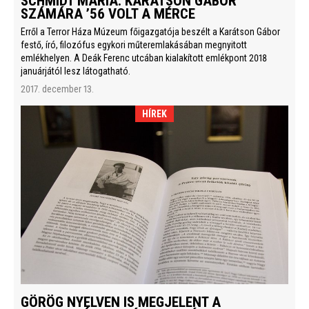
SCHMIDT MÁRIA: KARÁTSON GÁBOR
SZÁMÁRA ’56 VOLT A MÉRCE
Erről a Terror Háza Múzeum főigazgatója beszélt a Karátson Gábor
festő, író, filozófus egykori műteremlakásában megnyitott
emlékhelyen. A Deák Ferenc utcában kialakított emlékpont 2018
januárjától lesz látogatható.
2017. december 13.
HÍREK
GÖRÖG NYELVEN IS MEGJELENT A