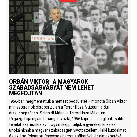
ORBÁN VIKTOR: A MAGYAROK
SZABADSÁGVÁGYÁT NEM LEHET
MEGFOJTANI
1956-ban megmentettük a nemzet becsületét – mondta Orbán Viktor
miniszterelnök október 23-án a Terror Háza Múzeum előtti
díszünnepségen. Schmidt Mária, a Terror Háza Múzeum
főigazgatója ugyanitt hangsúlyozta, 1956 kapcsán a legfontosabb
feladat számunkra az, hogy miképp tudjuk a gyerekeinknek és
unokáinknak a magyar szabadságért vívott szellemi, lelki küzdelmet
és az érte folytatott fegyveres harcot átélhetővé, értelmezhetővé