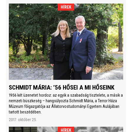
HÍREK
SCHMIDT MÁRIA: ’56 HŐSEI A MI HŐSEINK
1956 két üzenetet hordoz: az egyik a szabadság tisztelete, a másik a
nemzeti büszkeség – hangsúlyozta Schmidt Mária, a Terror Háza
Múzeum főigazgatója az Állatorvostudományi Egyetem Aulájában
tartott beszédében.
2017. október 25.
HÍREK