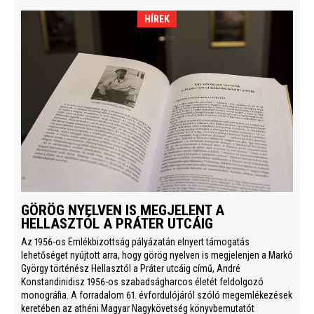
HÍREK
GÖRÖG NYELVEN IS MEGJELENT A
HELLASZTÓL A PRÁTER UTCÁIG
Az 1956-os Emlékbizottság pályázatán elnyert támogatás
lehetőséget nyújtott arra, hogy görög nyelven is megjelenjen a Markó
György történész Hellasztól a Práter utcáig című, André
Konstandinidisz 1956-os szabadságharcos életét feldolgozó
monográfia. A forradalom 61. évfordulójáról szóló megemlékezések
keretében az athéni Magyar Nagykövetség könyvbemutatót