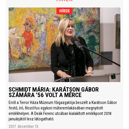
HÍREK
SCHMIDT MÁRIA: KARÁTSON GÁBOR
SZÁMÁRA ’56 VOLT A MÉRCE
Erről a Terror Háza Múzeum főigazgatója beszélt a Karátson Gábor
festő, író, filozófus egykori műteremlakásában megnyitott
emlékhelyen. A Deák Ferenc utcában kialakított emlékpont 2018
januárjától lesz látogatható.
2017. december 13.