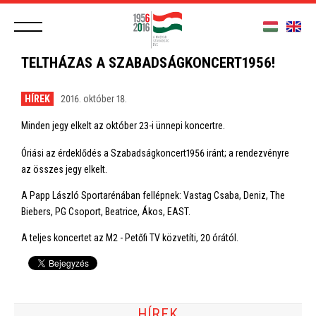
TELTHÁZAS A SZABADSÁGKONCERT1956!
HÍREK
2016. október 18.
Minden jegy elkelt az október 23-i ünnepi koncertre.
Óriási az érdeklődés a Szabadságkoncert1956 iránt; a rendezvényre
az összes jegy elkelt.
A Papp László Sportarénában fellépnek: Vastag Csaba, Deniz, The
Biebers, PG Csoport, Beatrice, Ákos, EAST.
A teljes koncertet az M2 - Petőfi TV közvetíti, 20 órától.
HÍREK