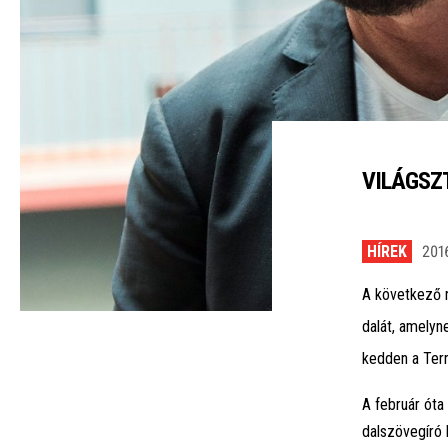
VILÁGSZT
HÍREK
2016
A következő 
dalát, amelyn
kedden a Ter
A február óta
dalszövegíró 