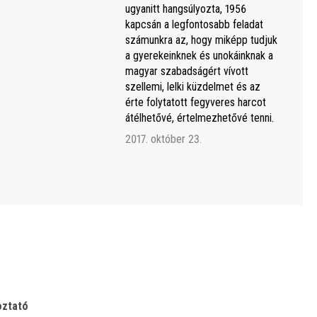
ugyanitt hangsúlyozta, 1956
kapcsán a legfontosabb feladat
számunkra az, hogy miképp tudjuk
a gyerekeinknek és unokáinknak a
magyar szabadságért vívott
szellemi, lelki küzdelmet és az
érte folytatott fegyveres harcot
átélhetővé, értelmezhetővé tenni.
2017. október 23.
oztató