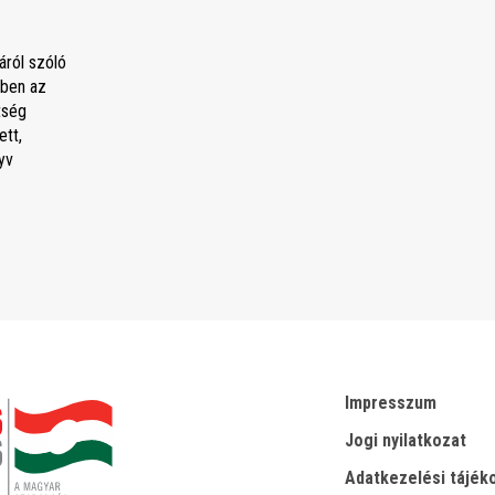
áról szóló
ben az
tség
tt,
yv
Impresszum
Jogi nyilatkozat
Adatkezelési tájék