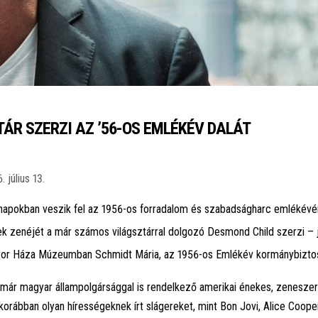
ÁR SZERZI AZ ’56-OS EMLÉKÉV DALÁT
. július 13.
napokban veszik fel az 1956-os forradalom és szabadságharc emlékévén
ek zenéjét a már számos világsztárral dolgozó Desmond Child szerzi – 
ror Háza Múzeumban Schmidt Mária, az 1956-os Emlékév kormánybizto
 már magyar állampolgársággal is rendelkező amerikai énekes, zeneszer
korábban olyan hírességeknek írt slágereket, mint Bon Jovi, Alice Cooper