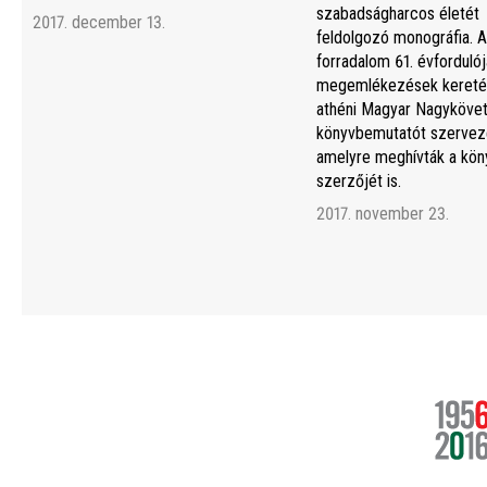
szabadságharcos életét
2017. december 13.
feldolgozó monográfia. A
forradalom 61. évfordulój
megemlékezések kereté
athéni Magyar Nagyköve
könyvbemutatót szerveze
amelyre meghívták a kön
szerzőjét is.
2017. november 23.