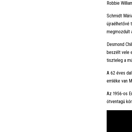
Robbie Willia
Schmidt Mária
újraélhetővé 
megmozdult a
Desmond Child 
beszélt vele 
tiszteleg a mú
A 62 éves dal
emléke van M
Az 1956-os Em
ötventagú kó