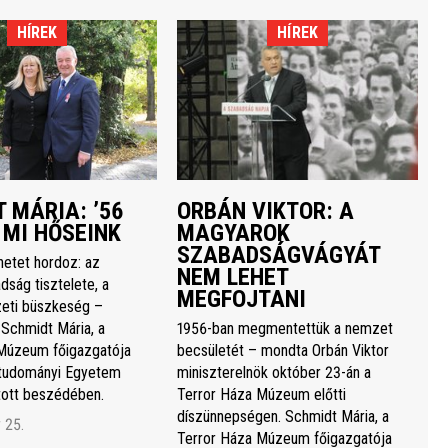
HÍREK
HÍREK
 MÁRIA: ’56
ORBÁN VIKTOR: A
 MI HŐSEINK
MAGYAROK
SZABADSÁGVÁGYÁT
netet hordoz: az
NEM LEHET
dság tisztelete, a
MEGFOJTANI
eti büszkeség –
 Schmidt Mária, a
1956-ban megmentettük a nemzet
Múzeum főigazgatója
becsületét – mondta Orbán Viktor
studományi Egyetem
miniszterelnök október 23-án a
rtott beszédében.
Terror Háza Múzeum előtti
díszünnepségen. Schmidt Mária, a
 25.
Terror Háza Múzeum főigazgatója