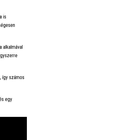
a is
ységesen
a alkalmával
egyszerre
n, így számos
és egy