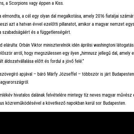
ms, a Scorpions vagy éppen a Kiss.
 elmondta, a cél egy olyan dal megalkotása, amely 2016 fiataljai számár
teszi azt a hatvan évvel ezelőtti pillanatot, amikor a magyar nemzet eg
 szabadságáért és a függetlenségért.
elárulta: Orbán Viktor miniszterelnök idén áprilisi washingtoni látogatás
először arról, hogy megszülessen egy ilyen „himnusz jellegű dal, amely 
lt áldozatvállalása előtt és fordul a jövő felé.”
szövegíró apjával – báró Márfy Józseffel – többször is járt Budapeste
agyarországról.
lékév hivatalos dalának felvételére mintegy tíz neves magyar művész 
rus közreműködésével a következő napokban kerül sor Budapesten.