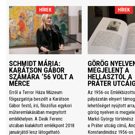
HÍREK
HÍREK
SCHMIDT MÁRIA:
GÖRÖG NYELVEN
KARÁTSON GÁBOR
MEGJELENT A
SZÁMÁRA ’56 VOLT A
HELLASZTÓL A
MÉRCE
PRÁTER UTCÁI
Erről a Terror Háza Múzeum
Az 1956-os Emlékbizott
főigazgatója beszélt a Karátson
pályázatán elnyert támog
Gábor festő, író, filozófus egykori
lehetőséget nyújtott arra
műteremlakásában megnyitott
görög nyelven is megjele
emlékhelyen. A Deák Ferenc
Markó György történész 
utcában kialakított emlékpont 2018
a Práter utcáig című, An
januárjától lesz látogatható.
Konstandinidisz 1956-os