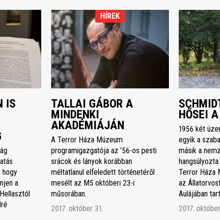
HÍREK
 IS
TALLAI GÁBOR A
SCHMIDT
MINDENKI
HŐSEI A
AKADÉMIÁJÁN
1956 két üze
G
A Terror Háza Múzeum
egyik a szaba
ság
programigazgatója az ’56-os pesti
másik a nemz
atás
srácok és lányok korábban
hangsúlyozta
, hogy
méltatlanul elfeledett történetéről
Terror Háza 
njen a
mesélt az M5 októberi 23-i
az Állatorvo
Hellasztól
műsorában.
Aulájában ta
dré
2017. október 31.
2017. október