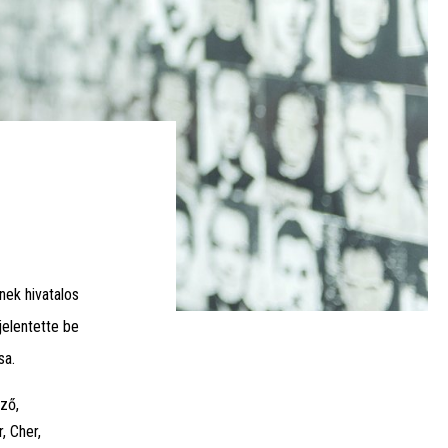
ek hivatalos
jelentette be
sa.
ző,
, Cher,