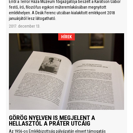
Erről a Terror Háza Múzeum főigazgatója beszélt a Karátson Gábor
festő, író, filozófus egykori műteremlakásában megnyitott
emlékhelyen. A Deák Ferenc utcában kialakított emlékpont 2018
januárjától lesz látogatható.
2017. december 13.
HÍREK
GÖRÖG NYELVEN IS MEGJELENT A
HELLASZTÓL A PRÁTER UTCÁIG
Az 1956-os Emlékbizottság pályázatán elnyert támogatás