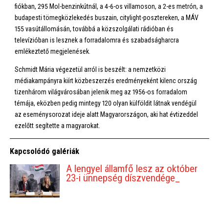
fiókban, 295 Mol-benzinkútnál, a 4-6-os villamoson, a 2-es metrón, a
budapesti tömegközlekedés buszain, citylight-posztereken, a MÁV
155 vasútállomásán, továbbá a közszolgálati rádióban és
televízióban is lesznek a forradalomra és szabadságharcra
emlékeztető megjelenések.
Schmidt Mária végezetül arról is beszélt: a nemzetközi
médiakampányra kiírt közbeszerzés eredményeként kilenc ország
tizenhárom világvárosában jelenik meg az 1956-os forradalom
témája, eközben pedig mintegy 120 olyan külföldit látnak vendégül
az eseménysorozat ideje alatt Magyarországon, aki hat évtizeddel
ezelőtt segítette a magyarokat.
Kapcsolódó galériák
A lengyel államfő lesz az október
23-i ünnepség díszvendége_