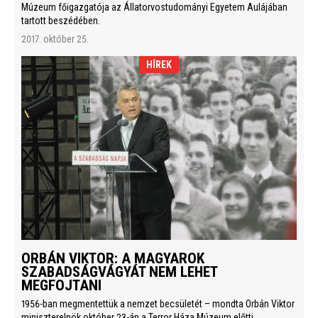
Múzeum főigazgatója az Állatorvostudományi Egyetem Aulájában
tartott beszédében.
2017. október 25.
HÍREK
ORBÁN VIKTOR: A MAGYAROK
SZABADSÁGVÁGYÁT NEM LEHET
MEGFOJTANI
1956-ban megmentettük a nemzet becsületét – mondta Orbán Viktor
miniszterelnök október 23-án a Terror Háza Múzeum előtti