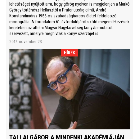
lehetőséget nyújtott arra, hogy görög nyelven is megjelenjen a Markó
György történész Hellasztól a Práter utcáig című, André
Konstandinidisz 1956-os szabadságharcos életét feldolgozó
monográfia. A forradalom 61. évfordulójáról szóló megemlékezések
keretében az athéni Magyar Nagykövetség könyvbemutatót
szervezett, amelyre meghívták a könyv szerzőjét is.
2017. november 23.
HÍREK
TALLAI GÁBOR A MINDENKI AKADÉMIÁJÁN