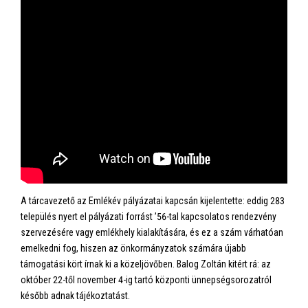
A tárcavezető az Emlékév pályázatai kapcsán kijelentette: eddig 283
település nyert el pályázati forrást ’56-tal kapcsolatos rendezvény
szervezésére vagy emlékhely kialakítására, és ez a szám várhatóan
emelkedni fog, hiszen az önkormányzatok számára újabb
támogatási kört írnak ki a közeljövőben. Balog Zoltán kitért rá: az
október 22-től november 4-ig tartó központi ünnepségsorozatról
később adnak tájékoztatást.