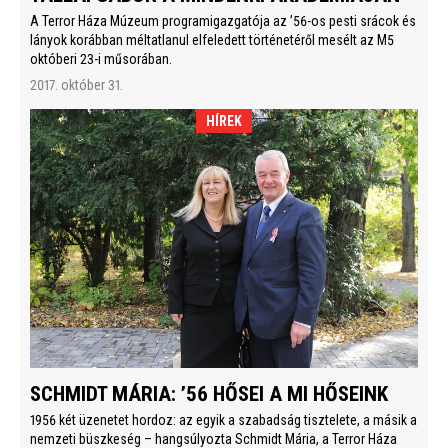
A Terror Háza Múzeum programigazgatója az ’56-os pesti srácok és
lányok korábban méltatlanul elfeledett történetéről mesélt az M5
októberi 23-i műsorában.
2017. október 31.
HÍREK
SCHMIDT MÁRIA: ’56 HŐSEI A MI HŐSEINK
1956 két üzenetet hordoz: az egyik a szabadság tisztelete, a másik a
nemzeti büszkeség – hangsúlyozta Schmidt Mária, a Terror Háza