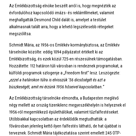
Az Emlékbizottság elnöke beszélt arról is, hogy megnézték az
évfordulóhoz kapcsolódó imázs- és reklámfilmeket, valamint
meghallgatták Desmond Child dalát is, amelyet a testület
alkalmasnak talált arra, hogy a lehető legszélesebb rétegeket
megszólítsa.
Schmidt Mária, az 1956-os Emlékév kormánybiztosa, az Emlékév
társelnöke közölte: eddig 1094 pályázatot értékelt ki az
Emlékbizottság, és ezek közül 725-en részesülnek támogatásban.
Hozzátette: 112 határon túli városban is rendeznek programokat, a
külföldi programok szlogenje a „Freedom first” lesz. Leszögezte:
„ezzel a határokon túlra is elvisszük ’56 dicsőségét és azt a
büszkeségét, amit mi érzünk 1956 hőseivel kapcsolatban.”
Az Emlékbizottság társelnöke elmondta, a Budapesten meglévő
négy mellett az ország tizenkilenc megyeszékhelyén is helyeznek el
1956-ról megemlékező épülethálókat, valamint tűzfalfestéseket.
Utóbbiakkal kapcsolatban az érdeklődők megtudhatták: a
fővárosban jelenleg kettő ilyen falfestés látható, de hat újabbat is
terveznek. Schmidt Mária tájékoztatása szerint emellett 245 OTP-