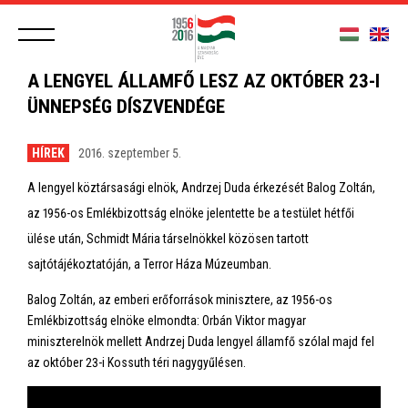
A LENGYEL ÁLLAMFŐ LESZ AZ OKTÓBER 23-I
ÜNNEPSÉG DÍSZVENDÉGE
HÍREK
2016. szeptember 5.
A lengyel köztársasági elnök, Andrzej Duda érkezését Balog Zoltán,
az 1956-os Emlékbizottság elnöke jelentette be a testület hétfői
ülése után, Schmidt Mária társelnökkel közösen tartott
sajtótájékoztatóján, a Terror Háza Múzeumban.
Balog Zoltán, az emberi erőforrások minisztere, az 1956-os
Emlékbizottság elnöke elmondta: Orbán Viktor magyar
miniszterelnök mellett Andrzej Duda lengyel államfő szólal majd fel
az október 23-i Kossuth téri nagygyűlésen.