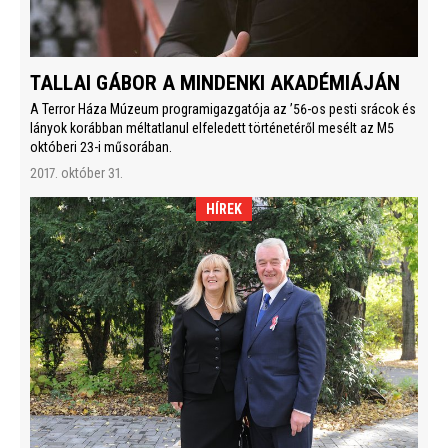
TALLAI GÁBOR A MINDENKI AKADÉMIÁJÁN
A Terror Háza Múzeum programigazgatója az ’56-os pesti srácok és
lányok korábban méltatlanul elfeledett történetéről mesélt az M5
októberi 23-i műsorában.
2017. október 31.
HÍREK