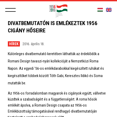
DIVATBEMUTATÓN IS EMLÉKEZTEK 1956
CIGÁNY HŐSEIRE
HÍREK
2016. április 18.
Különleges divatbemutató keretében láthatták az érdeklődők a
Romani Design tavaszi-nyári kollekcióját a Nemzetközi Roma
Napon. Az egyedi ’56-os emlékdarabokkal kiegészített ruhákat és
kiegészítőket többek között Tóth Gabi, Keresztes Ildikó és Soma
mutatták be.
Az 1956-os forradalomban magyarok és cigányok együtt, vállvetve
küzdtek a szabadságért és a függetlenségért. A roma hősök
emlékét ápolva, a Romani Design csapata az 1956-os
Emlékbizottság támogatásával rendhagyó divatbemutatóján