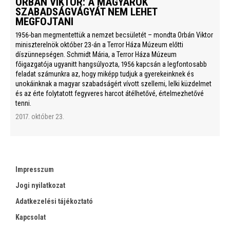
ORBÁN VIKTOR: A MAGYAROK
SZABADSÁGVÁGYÁT NEM LEHET
MEGFOJTANI
1956-ban megmentettük a nemzet becsületét – mondta Orbán Viktor
miniszterelnök október 23-án a Terror Háza Múzeum előtti
díszünnepségen. Schmidt Mária, a Terror Háza Múzeum
főigazgatója ugyanitt hangsúlyozta, 1956 kapcsán a legfontosabb
feladat számunkra az, hogy miképp tudjuk a gyerekeinknek és
unokáinknak a magyar szabadságért vívott szellemi, lelki küzdelmet
és az érte folytatott fegyveres harcot átélhetővé, értelmezhetővé
tenni.
2017. október 23.
Impresszum
Jogi nyilatkozat
Adatkezelési tájékoztató
Kapcsolat