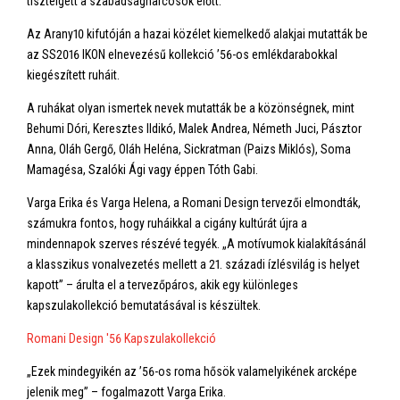
tisztelgett a szabadságharcosok előtt.
Az Arany10 kifutóján a hazai közélet kiemelkedő alakjai mutatták be
az SS2016 IKON elnevezésű kollekció ’56-os emlékdarabokkal
kiegészített ruháit.
A ruhákat olyan ismertek nevek mutatták be a közönségnek, mint
Behumi Dóri, Keresztes Ildikó, Malek Andrea, Németh Juci, Pásztor
Anna, Oláh Gergő, Oláh Heléna, Sickratman (Paizs Miklós), Soma
Mamagésa, Szalóki Ági vagy éppen Tóth Gabi.
Varga Erika és Varga Helena, a Romani Design tervezői elmondták,
számukra fontos, hogy ruháikkal a cigány kultúrát újra a
mindennapok szerves részévé tegyék. „A motívumok kialakításánál
a klasszikus vonalvezetés mellett a 21. századi ízlésvilág is helyet
kapott” – árulta el a tervezőpáros, akik egy különleges
kapszulakollekció bemutatásával is készültek.
Romani Design '56 Kapszulakollekció
„Ezek mindegyikén az ’56-os roma hősök valamelyikének arcképe
jelenik meg” – fogalmazott Varga Erika.