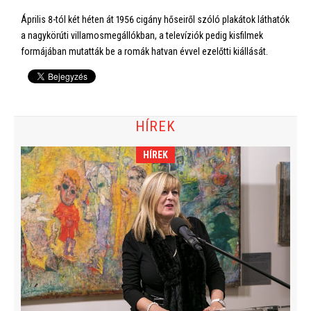
Április 8-tól két héten át 1956 cigány hőseiről szóló plakátok láthatók
a nagykörúti villamosmegállókban, a televíziók pedig kisfilmek
formájában mutatták be a romák hatvan évvel ezelőtti kiállását.
HÍREK
HÍREK