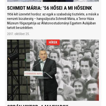
SCHMIDT MÁRIA: ’56 HŐSEI A MI HŐSEINK
1956 két üzenetet hordoz: az egyik a szabadság tisztelete, a másik a
nemzeti büszkeség – hangsúlyozta Schmidt Mária, a Terror Háza
Múzeum főigazgatója az Állatorvostudományi Egyetem Aulájában
tartott beszédében.
2017. október 25.
HÍREK