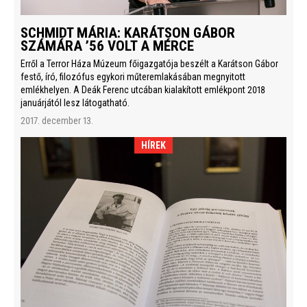
SCHMIDT MÁRIA: KARÁTSON GÁBOR
SZÁMÁRA ’56 VOLT A MÉRCE
Erről a Terror Háza Múzeum főigazgatója beszélt a Karátson Gábor
festő, író, filozófus egykori műteremlakásában megnyitott
emlékhelyen. A Deák Ferenc utcában kialakított emlékpont 2018
januárjától lesz látogatható.
2017. december 13.
HÍREK