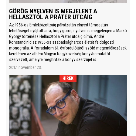
GÖRÖG NYELVEN IS MEGJELENT A
HELLASZTÓL A PRÁTER UTCÁIG
Az 1956-os Emlékbizottság pályázatán elnyert támogatás
lehetőséget nyújtott arra, hogy görög nyelven is megjelenjen a Markó
György történész Hellasztól a Práter utcáig című, André
Konstandinidisz 1956-os szabadságharcos életét feldolgozó
monográfia. A forradalom 61. évfordulójáról szóló megemlékezések
keretében az athéni Magyar Nagykövetség könyvbemutatót
szervezett, amelyre meghívták a könyv szerzőjét is.
2017. november 23.
HÍREK