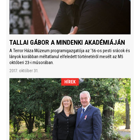
TALLAI GÁBOR A MINDENKI AKADÉMIÁJÁN
A Terror Háza Múzeum programigazgatója az ’56-os pesti srácok és
lányok korábban méltatlanul elfeledett történetéről mesélt az M5
októberi 23-i műsorában.
2017. október 31.
HÍREK