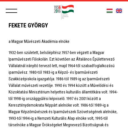
FEKETE GYÖRGY
a Magyar Művészeti Akadémia elnöke
1932-ben született, belsőépítész.1957-ben végzett a Magyar
Iparművészeti Főiskolán. Ezt követően az Általános Épülettervező
Vállalatnál irányító tervező lett, majd 1964-től szabadfoglalkozású
iparművész. 1980-tól 1983-ig a Képző- és Iparművészeti
Szakközépiskola igazgatója. 1986-tól 1989-ig az Iparművészeti
Vállalat művészeti vezetője. 1990 és 1994 között a Művelődési és
Közoktatási Minisztérium helyettes kulturális államtitkára volt. 1994-
től 1998-ig országgyűlési képviselő. 1997 és 2001 között a
Kereszténydemokrata Néppárt alelnöke volt. 1986-tól 1989-ig a
Magyar Képzőművészek és Iparművészek Szövetségének alelnöke,
1993-tól 1994-ig a Nemzeti Kulturális Alap elnöke volt, 1995-től
társelnöke a Magyar Örökségeket Megnevező Bizottságnak és