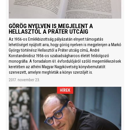
GÖRÖG NYELVEN IS MEGJELENT A
HELLASZTÓL A PRÁTER UTCÁIG
Az 1956-os Emlékbizottság pályázatán elnyert támogatás
lehetőséget nyújtott arra, hogy görög nyelven is megjelenjen a Markó
György történész Hellasztól a Práter utcáig című, André
Konstandinidisz 1956-os szabadságharcos életét feldolgozó
monográfia. A forradalom 61. évfordulójáról szóló megemlékezések
keretében az athéni Magyar Nagykövetség könyvbemutatót
szervezett, amelyre meghívták a könyv szerzőjét is.
2017. november 23.
HÍREK