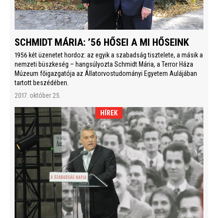
SCHMIDT MÁRIA: ’56 HŐSEI A MI HŐSEINK
1956 két üzenetet hordoz: az egyik a szabadság tisztelete, a másik a
nemzeti büszkeség – hangsúlyozta Schmidt Mária, a Terror Háza
Múzeum főigazgatója az Állatorvostudományi Egyetem Aulájában
tartott beszédében.
2017. október 25.
HÍREK