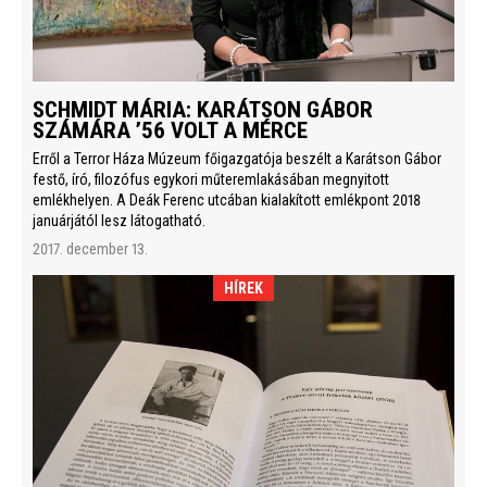
SCHMIDT MÁRIA: KARÁTSON GÁBOR
SZÁMÁRA ’56 VOLT A MÉRCE
Erről a Terror Háza Múzeum főigazgatója beszélt a Karátson Gábor
festő, író, filozófus egykori műteremlakásában megnyitott
emlékhelyen. A Deák Ferenc utcában kialakított emlékpont 2018
januárjától lesz látogatható.
2017. december 13.
HÍREK