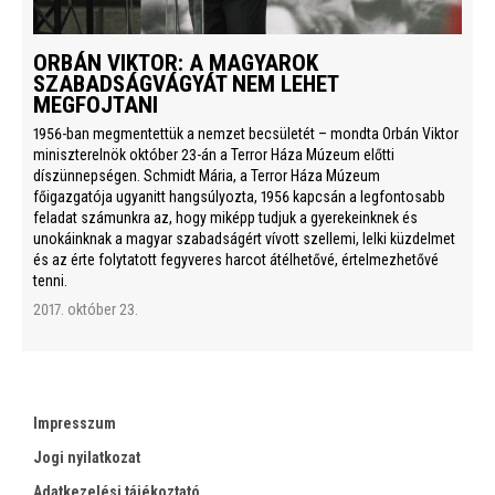
ORBÁN VIKTOR: A MAGYAROK
SZABADSÁGVÁGYÁT NEM LEHET
MEGFOJTANI
1956-ban megmentettük a nemzet becsületét – mondta Orbán Viktor
miniszterelnök október 23-án a Terror Háza Múzeum előtti
díszünnepségen. Schmidt Mária, a Terror Háza Múzeum
főigazgatója ugyanitt hangsúlyozta, 1956 kapcsán a legfontosabb
feladat számunkra az, hogy miképp tudjuk a gyerekeinknek és
unokáinknak a magyar szabadságért vívott szellemi, lelki küzdelmet
és az érte folytatott fegyveres harcot átélhetővé, értelmezhetővé
tenni.
2017. október 23.
Impresszum
Jogi nyilatkozat
Adatkezelési tájékoztató