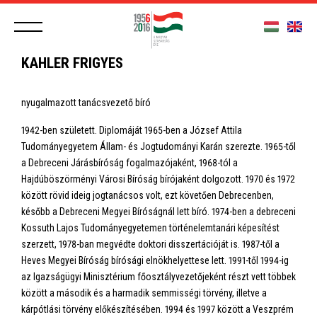
KAHLER FRIGYES
nyugalmazott tanácsvezető bíró
1942-ben született. Diplomáját 1965-ben a József Attila
Tudományegyetem Állam- és Jogtudományi Karán szerezte. 1965-től
a Debreceni Járásbíróság fogalmazójaként, 1968-tól a
Hajdúböszörményi Városi Bíróság bírójaként dolgozott. 1970 és 1972
között rövid ideig jogtanácsos volt, ezt követően Debrecenben,
később a Debreceni Megyei Bíróságnál lett bíró. 1974-ben a debreceni
Kossuth Lajos Tudományegyetemen történelemtanári képesítést
szerzett, 1978-ban megvédte doktori disszertációját is. 1987-től a
Heves Megyei Bíróság bírósági elnökhelyettese lett. 1991-től 1994-ig
az Igazságügyi Minisztérium főosztályvezetőjeként részt vett többek
között a második és a harmadik semmisségi törvény, illetve a
kárpótlási törvény előkészítésében. 1994 és 1997 között a Veszprém