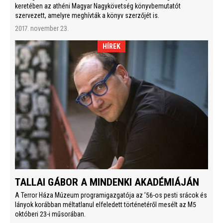
keretében az athéni Magyar Nagykövetség könyvbemutatót
szervezett, amelyre meghívták a könyv szerzőjét is.
2017. november 23.
HÍREK
TALLAI GÁBOR A MINDENKI AKADÉMIÁJÁN
A Terror Háza Múzeum programigazgatója az ’56-os pesti srácok és
lányok korábban méltatlanul elfeledett történetéről mesélt az M5
októberi 23-i műsorában.