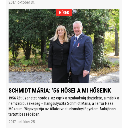
2017. október 31.
HÍREK
SCHMIDT MÁRIA: ’56 HŐSEI A MI HŐSEINK
1956 két üzenetet hordoz: az egyik a szabadság tisztelete, a másik a
nemzeti büszkeség – hangsúlyozta Schmidt Mária, a Terror Háza
Múzeum főigazgatója az Állatorvostudományi Egyetem Aulájában
tartott beszédében.
2017. október 25.