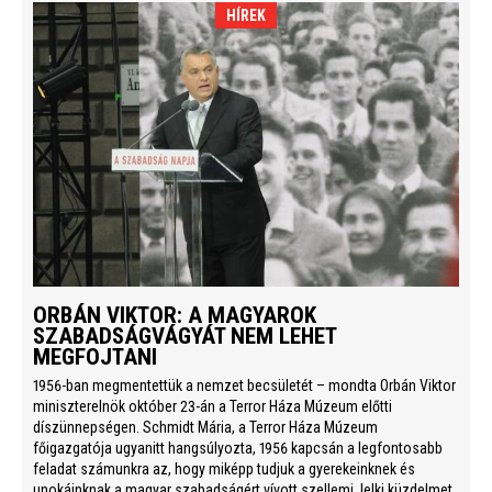
HÍREK
ORBÁN VIKTOR: A MAGYAROK
SZABADSÁGVÁGYÁT NEM LEHET
MEGFOJTANI
1956-ban megmentettük a nemzet becsületét – mondta Orbán Viktor
miniszterelnök október 23-án a Terror Háza Múzeum előtti
díszünnepségen. Schmidt Mária, a Terror Háza Múzeum
főigazgatója ugyanitt hangsúlyozta, 1956 kapcsán a legfontosabb
feladat számunkra az, hogy miképp tudjuk a gyerekeinknek és
unokáinknak a magyar szabadságért vívott szellemi, lelki küzdelmet