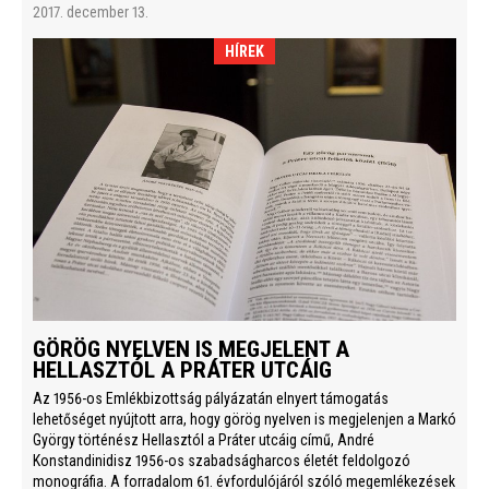
2017. december 13.
HÍREK
GÖRÖG NYELVEN IS MEGJELENT A
HELLASZTÓL A PRÁTER UTCÁIG
Az 1956-os Emlékbizottság pályázatán elnyert támogatás
lehetőséget nyújtott arra, hogy görög nyelven is megjelenjen a Markó
György történész Hellasztól a Práter utcáig című, André
Konstandinidisz 1956-os szabadságharcos életét feldolgozó
monográfia. A forradalom 61. évfordulójáról szóló megemlékezések