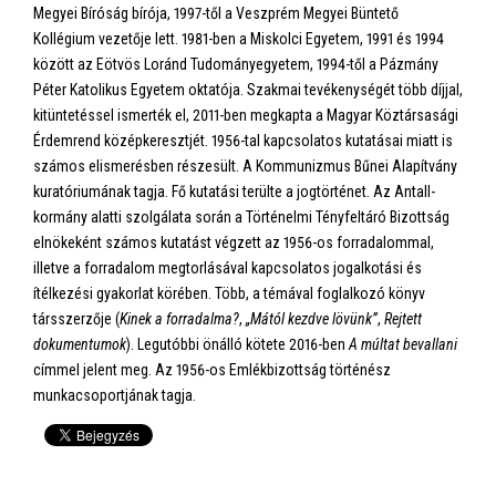
Megyei Bíróság bírója, 1997-től a Veszprém Megyei Büntető
Kollégium vezetője lett. 1981-ben a Miskolci Egyetem, 1991 és 1994
között az Eötvös Loránd Tudományegyetem, 1994-től a Pázmány
Péter Katolikus Egyetem oktatója. Szakmai tevékenységét több díjjal,
kitüntetéssel ismerték el, 2011-ben megkapta a Magyar Köztársasági
Érdemrend középkeresztjét. 1956-tal kapcsolatos kutatásai miatt is
számos elismerésben részesült. A Kommunizmus Bűnei Alapítvány
kuratóriumának tagja. Fő kutatási terülte a jogtörténet. Az Antall-
kormány alatti szolgálata során a Történelmi Tényfeltáró Bizottság
elnökeként számos kutatást végzett az 1956-os forradalommal,
illetve a forradalom megtorlásával kapcsolatos jogalkotási és
ítélkezési gyakorlat körében. Több, a témával foglalkozó könyv
társszerzője (
Kinek a forradalma?
,
„Mától kezdve lövünk”
,
Rejtett
dokumentumok
). Legutóbbi önálló kötete 2016-ben
A múltat bevallani
címmel jelent meg. Az 1956-os Emlékbizottság történész
munkacsoportjának tagja.