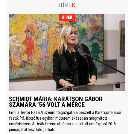
HÍREK
HÍREK
SCHMIDT MÁRIA: KARÁTSON GÁBOR
SZÁMÁRA ’56 VOLT A MÉRCE
Erről a Terror Háza Múzeum főigazgatója beszélt a Karátson Gábor
festő, író, filozófus egykori műteremlakásában megnyitott
emlékhelyen. A Deák Ferenc utcában kialakított emlékpont 2018
januárjától lesz látogatható.