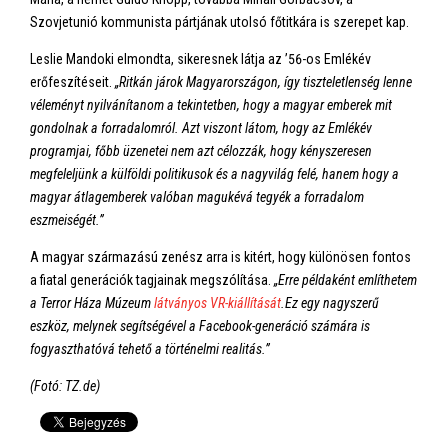
Szovjetunió kommunista pártjának utolsó főtitkára is szerepet kap.
Leslie Mandoki elmondta, sikeresnek látja az ’56-os Emlékév
erőfeszítéseit.
„Ritkán járok Magyarországon, így tiszteletlenség lenne
véleményt nyilvánítanom a tekintetben, hogy a magyar emberek mit
gondolnak a forradalomról. Azt viszont látom, hogy az Emlékév
programjai, főbb üzenetei nem azt célozzák, hogy kényszeresen
megfeleljünk a külföldi politikusok és a nagyvilág felé, hanem hogy a
magyar átlagemberek valóban magukévá tegyék a forradalom
eszmeiségét.”
A magyar származású zenész arra is kitért, hogy különösen fontos
a fiatal generációk tagjainak megszólítása.
„Erre példaként említhetem
a Terror Háza Múzeum
látványos VR-kiállítását
.
Ez egy nagyszerű
eszköz, melynek segítségével a Facebook-generáció számára is
fogyaszthatóvá tehető a történelmi realitás.”
(Fotó: TZ.de)