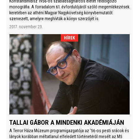
Konstandinidisz 1956-os szabadságharcos életét feldolgozó
monográfia. A forradalom 61. évfordulójáról szóló megemlékezések
keretében az athéni Magyar Nagykövetség könyvbemutatót
szervezett, amelyre meghívták a könyv szerzőjét is.
2017. november 23.
HÍREK
TALLAI GÁBOR A MINDENKI AKADÉMIÁJÁN
A Terror Háza Múzeum programigazgatója az ’56-os pesti srácok és
lányok korábban méltatlanul elfeledett történetéről mesélt az M5