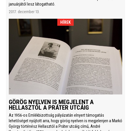
januárjától lesz látogatható.
2017. december 13.
HÍREK
GÖRÖG NYELVEN IS MEGJELENT A
HELLASZTÓL A PRÁTER UTCÁIG
Az 1956-os Emlékbizottság pályázatán elnyert támogatás
lehetőséget nyújtott arra, hogy görög nyelven is megjelenjen a Markó
György történész Hellasztól a Práter utcáig című, André