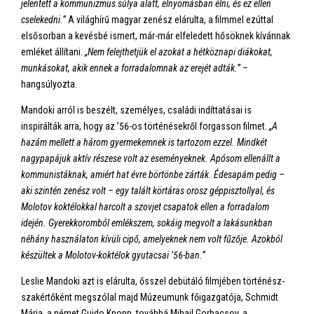
jelentett a kommunizmus súlya alatt, elnyomásban élni, és ez ellen
cselekedni.”
A világhírű magyar zenész elárulta, a filmmel ezúttal
elsősorban a kevésbé ismert, már-már elfeledett hősöknek kívánnak
emléket állítani.
„Nem felejthetjük el azokat a hétköznapi diákokat,
munkásokat, akik ennek a forradalomnak az erejét adták.” –
hangsúlyozta.
Mandoki arról is beszélt, személyes, családi indíttatásai is
inspirálták arra, hogy az ’56-os történésekről forgasson filmet.
„A
hazám mellett a három gyermekemnek is tartozom ezzel. Mindkét
nagypapájuk aktív részese volt az eseményeknek. Apósom ellenállt a
kommunistáknak, amiért hat évre börtönbe zárták. Édesapám pedig –
aki szintén zenész volt – egy talált körtáras orosz géppisztollyal, és
Molotov koktélokkal harcolt a szovjet csapatok ellen a forradalom
idején. Gyerekkoromból emlékszem, sokáig megvolt a lakásunkban
néhány használaton kívüli cipő, amelyeknek nem volt fűzője. Azokból
készültek a Molotov-koktélok gyutacsai ’56-ban.”
Leslie Mandoki azt is elárulta, ősszel debütáló filmjében történész-
szakértőként megszólal majd Múzeumunk főigazgatója, Schmidt
Mária, a német Guido Knopp, továbbá Mihail Gorbacsov, a