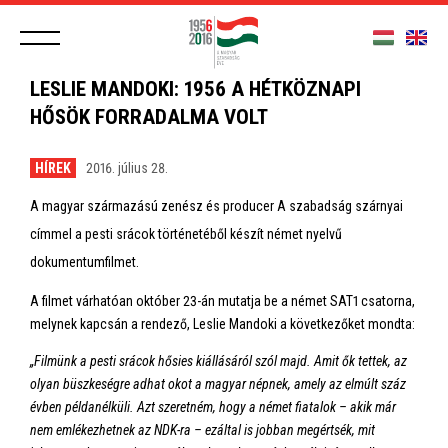
LESLIE MANDOKI: 1956 A HÉTKÖZNAPI
HŐSÖK FORRADALMA VOLT
HÍREK
2016. július 28.
A magyar származású zenész és producer A szabadság szárnyai
címmel a pesti srácok történetéből készít német nyelvű
dokumentumfilmet.
A filmet várhatóan október 23-án mutatja be a német SAT1 csatorna,
melynek kapcsán a rendező, Leslie Mandoki a következőket mondta:
„Filmünk a pesti srácok hősies kiállásáról szól majd. Amit ők tettek, az
olyan büszkeségre adhat okot a magyar népnek, amely az elmúlt száz
évben példanélküli. Azt szeretném, hogy a német fiatalok – akik már
nem emlékezhetnek az NDK-ra – ezáltal is jobban megértsék, mit