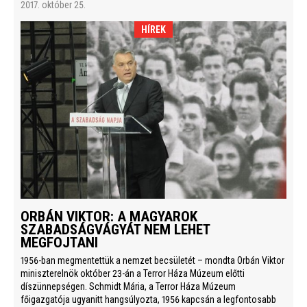
2017. október 25.
HÍREK
ORBÁN VIKTOR: A MAGYAROK
SZABADSÁGVÁGYÁT NEM LEHET
MEGFOJTANI
1956-ban megmentettük a nemzet becsületét – mondta Orbán Viktor
miniszterelnök október 23-án a Terror Háza Múzeum előtti
díszünnepségen. Schmidt Mária, a Terror Háza Múzeum
főigazgatója ugyanitt hangsúlyozta, 1956 kapcsán a legfontosabb