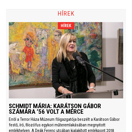
HÍREK
HÍREK
SCHMIDT MÁRIA: KARÁTSON GÁBOR
SZÁMÁRA ’56 VOLT A MÉRCE
Erről a Terror Háza Múzeum főigazgatója beszélt a Karátson Gábor
festő, író, filozófus egykori műteremlakásában megnyitott
emlékhelyen. A Deák Ferenc utcában kialakított emlékpont 2018