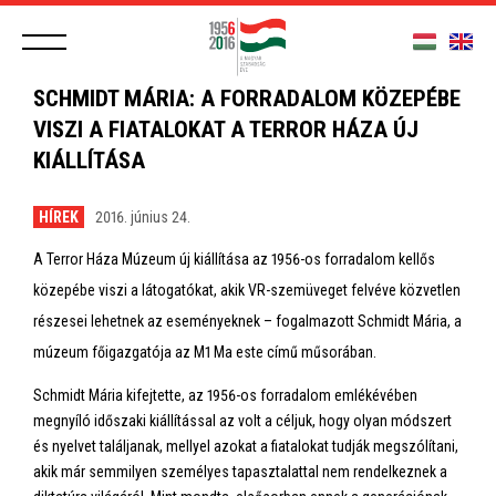
SCHMIDT MÁRIA: A FORRADALOM KÖZEPÉBE
VISZI A FIATALOKAT A TERROR HÁZA ÚJ
KIÁLLÍTÁSA
HÍREK
2016. június 24.
A Terror Háza Múzeum új kiállítása az 1956-os forradalom kellős
közepébe viszi a látogatókat, akik VR-szemüveget felvéve közvetlen
részesei lehetnek az eseményeknek – fogalmazott Schmidt Mária, a
múzeum főigazgatója az M1 Ma este című műsorában.
Schmidt Mária kifejtette, az 1956-os forradalom emlékévében
megnyíló időszaki kiállítással az volt a céljuk, hogy olyan módszert
és nyelvet találjanak, mellyel azokat a fiatalokat tudják megszólítani,
akik már semmilyen személyes tapasztalattal nem rendelkeznek a