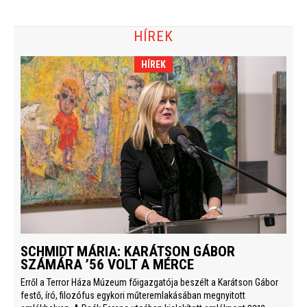
HÍREK
HÍREK
SCHMIDT MÁRIA: KARÁTSON GÁBOR
SZÁMÁRA ’56 VOLT A MÉRCE
Erről a Terror Háza Múzeum főigazgatója beszélt a Karátson Gábor
festő, író, filozófus egykori műteremlakásában megnyitott