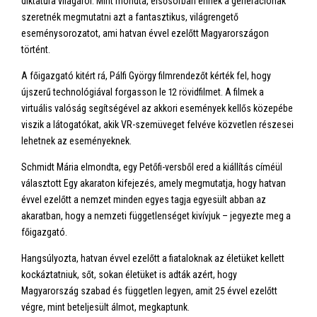
diktatúra világáról. Mint mondta, elsősorban ennek a generációnak
szeretnék megmutatni azt a fantasztikus, világrengető
eseménysorozatot, ami hatvan évvel ezelőtt Magyarországon
történt.
A főigazgató kitért rá, Pálfi György filmrendezőt kérték fel, hogy
újszerű technológiával forgasson le 12 rövidfilmet. A filmek a
virtuális valóság segítségével az akkori események kellős közepébe
viszik a látogatókat, akik VR-szemüveget felvéve közvetlen részesei
lehetnek az eseményeknek.
Schmidt Mária elmondta, egy Petőfi-versből ered a kiállítás címéül
választott Egy akaraton kifejezés, amely megmutatja, hogy hatvan
évvel ezelőtt a nemzet minden egyes tagja egyesült abban az
akaratban, hogy a nemzeti függetlenséget kivívjuk – jegyezte meg a
főigazgató.
Hangsúlyozta, hatvan évvel ezelőtt a fiataloknak az életüket kellett
kockáztatniuk, sőt, sokan életüket is adták azért, hogy
Magyarország szabad és független legyen, amit 25 évvel ezelőtt
végre, mint beteljesült álmot, megkaptunk.