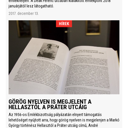
emlékhelyen. A Deák Ferenc utcában kialakított emlékpont 2018
januárjától lesz látogatható.
2017. december 13.
HÍREK
GÖRÖG NYELVEN IS MEGJELENT A
HELLASZTÓL A PRÁTER UTCÁIG
Az 1956-os Emlékbizottság pályázatán elnyert támogatás
lehetőséget nyújtott arra, hogy görög nyelven is megjelenjen a Markó
György történész Hellasztól a Práter utcáig című, André