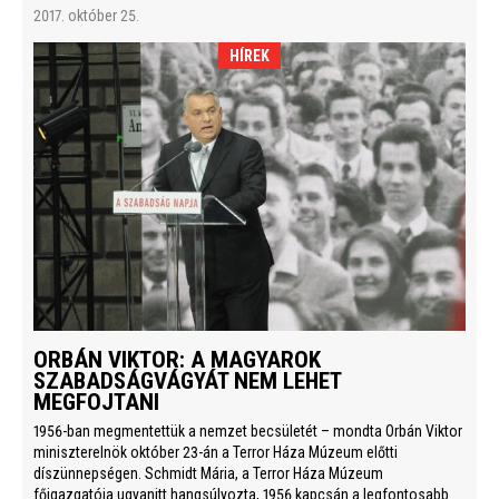
2017. október 25.
HÍREK
ORBÁN VIKTOR: A MAGYAROK
SZABADSÁGVÁGYÁT NEM LEHET
MEGFOJTANI
1956-ban megmentettük a nemzet becsületét – mondta Orbán Viktor
miniszterelnök október 23-án a Terror Háza Múzeum előtti
díszünnepségen. Schmidt Mária, a Terror Háza Múzeum
főigazgatója ugyanitt hangsúlyozta, 1956 kapcsán a legfontosabb