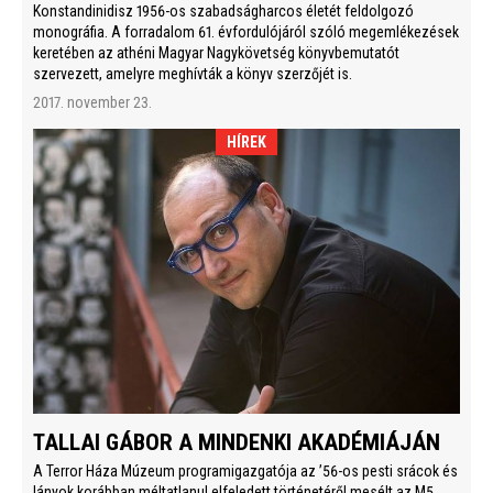
Konstandinidisz 1956-os szabadságharcos életét feldolgozó
monográfia. A forradalom 61. évfordulójáról szóló megemlékezések
keretében az athéni Magyar Nagykövetség könyvbemutatót
szervezett, amelyre meghívták a könyv szerzőjét is.
2017. november 23.
HÍREK
TALLAI GÁBOR A MINDENKI AKADÉMIÁJÁN
A Terror Háza Múzeum programigazgatója az ’56-os pesti srácok és
lányok korábban méltatlanul elfeledett történetéről mesélt az M5