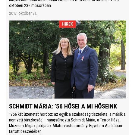
októberi 23-i műsorában.
2017. október 31.
HÍREK
SCHMIDT MÁRIA: ’56 HŐSEI A MI HŐSEINK
1956 két üzenetet hordoz: az egyik a szabadság tisztelete, a másik a
nemzeti büszkeség – hangsúlyozta Schmidt Mária, a Terror Háza
Múzeum főigazgatója az Állatorvostudományi Egyetem Aulájában
tartott beszédében.