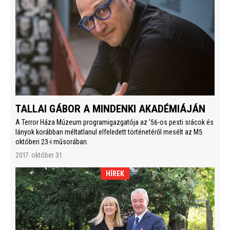
TALLAI GÁBOR A MINDENKI AKADÉMIÁJÁN
A Terror Háza Múzeum programigazgatója az ’56-os pesti srácok és
lányok korábban méltatlanul elfeledett történetéről mesélt az M5
októberi 23-i műsorában.
2017. október 31.
HÍREK