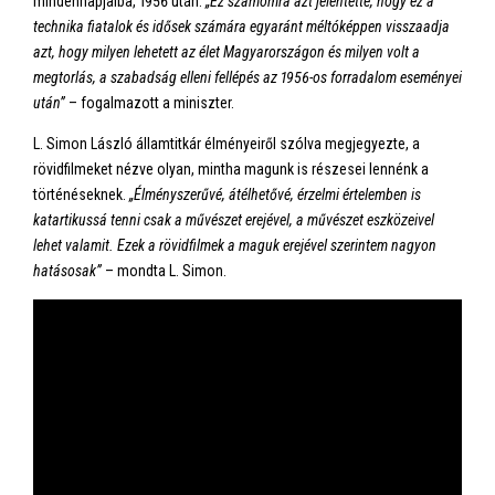
mindennapjaiba, 1956 után.
„Ez számomra azt jelentette, hogy ez a
technika fiatalok és idősek számára egyaránt méltóképpen visszaadja
azt, hogy milyen lehetett az élet Magyarországon és milyen volt a
megtorlás, a szabadság elleni fellépés az 1956-os forradalom eseményei
után”
– fogalmazott a miniszter.
L. Simon László államtitkár élményeiről szólva megjegyezte, a
rövidfilmeket nézve olyan, mintha magunk is részesei lennénk a
történéseknek.
„Élményszerűvé, átélhetővé, érzelmi értelemben is
katartikussá tenni csak a művészet erejével, a művészet eszközeivel
lehet valamit. Ezek a rövidfilmek a maguk erejével szerintem nagyon
hatásosak”
– mondta L. Simon.