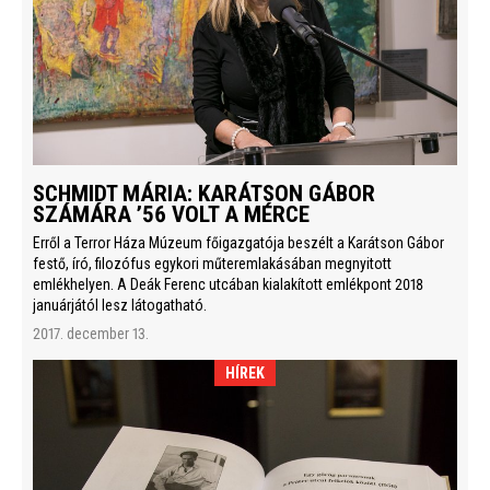
SCHMIDT MÁRIA: KARÁTSON GÁBOR
SZÁMÁRA ’56 VOLT A MÉRCE
Erről a Terror Háza Múzeum főigazgatója beszélt a Karátson Gábor
festő, író, filozófus egykori műteremlakásában megnyitott
emlékhelyen. A Deák Ferenc utcában kialakított emlékpont 2018
januárjától lesz látogatható.
2017. december 13.
HÍREK