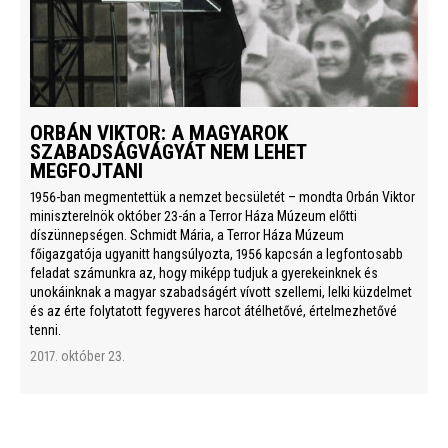
ORBÁN VIKTOR: A MAGYAROK
SZABADSÁGVÁGYÁT NEM LEHET
MEGFOJTANI
1956-ban megmentettük a nemzet becsületét – mondta Orbán Viktor
miniszterelnök október 23-án a Terror Háza Múzeum előtti
díszünnepségen. Schmidt Mária, a Terror Háza Múzeum
főigazgatója ugyanitt hangsúlyozta, 1956 kapcsán a legfontosabb
feladat számunkra az, hogy miképp tudjuk a gyerekeinknek és
unokáinknak a magyar szabadságért vívott szellemi, lelki küzdelmet
és az érte folytatott fegyveres harcot átélhetővé, értelmezhetővé
tenni.
2017. október 23.