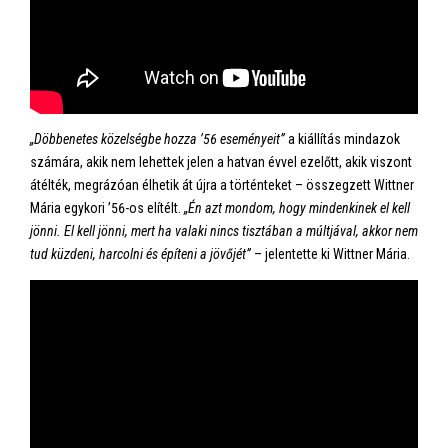
„Döbbenetes közelségbe hozza ’56 eseményeit”
a kiállítás mindazok
számára, akik nem lehettek jelen a hatvan évvel ezelőtt, akik viszont
átélték, megrázóan élhetik át újra a történteket – összegzett Wittner
Mária egykori ’56-os elítélt.
„Én azt mondom, hogy mindenkinek el kell
jönni. El kell jönni, mert ha valaki nincs tisztában a múltjával, akkor nem
tud küzdeni, harcolni és építeni a jövőjét”
– jelentette ki Wittner Mária.