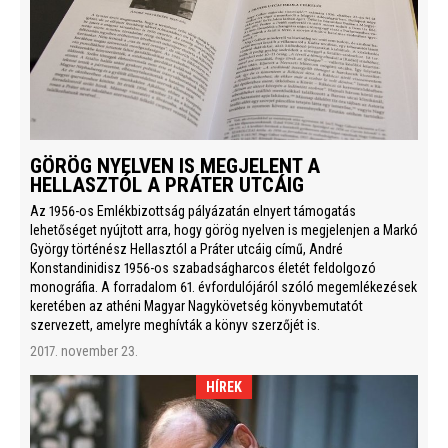
GÖRÖG NYELVEN IS MEGJELENT A
HELLASZTÓL A PRÁTER UTCÁIG
Az 1956-os Emlékbizottság pályázatán elnyert támogatás
lehetőséget nyújtott arra, hogy görög nyelven is megjelenjen a Markó
György történész Hellasztól a Práter utcáig című, André
Konstandinidisz 1956-os szabadságharcos életét feldolgozó
monográfia. A forradalom 61. évfordulójáról szóló megemlékezések
keretében az athéni Magyar Nagykövetség könyvbemutatót
szervezett, amelyre meghívták a könyv szerzőjét is.
2017. november 23.
HÍREK