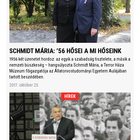
SCHMIDT MÁRIA: ’56 HŐSEI A MI HŐSEINK
1956 két üzenetet hordoz: az egyik a szabadság tisztelete, a másik a
nemzeti büszkeség – hangsúlyozta Schmidt Mária, a Terror Háza
Múzeum főigazgatója az Állatorvostudományi Egyetem Aulájában
tartott beszédében.
2017. október 25.
HÍREK