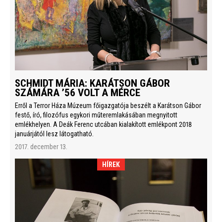
SCHMIDT MÁRIA: KARÁTSON GÁBOR
SZÁMÁRA ’56 VOLT A MÉRCE
Erről a Terror Háza Múzeum főigazgatója beszélt a Karátson Gábor
festő, író, filozófus egykori műteremlakásában megnyitott
emlékhelyen. A Deák Ferenc utcában kialakított emlékpont 2018
januárjától lesz látogatható.
2017. december 13.
HÍREK