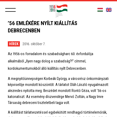
’56 EMLÉKÉRE NYÍLT KIÁLLÍTÁS
DEBRECENBEN
HÍREK
2016. október 7.
Az 1956-os forradalom és szabadságharc 60. évfordulója
alkalmából „Ilyen nagy dolog a szabadság?!” címmel,
kordokumentumokból álló kiállítás nyílt Debrecenben.
A megnyitóünnepségen Korbeák György, a városrész önkormányzati
képviselője mondott köszöntőt. A tárlatot Oláh László nyugalmazott
alezredes nyitotta meg. Beszédet mondott Rontó Géza, volt ’56-os
katonatiszt. Az esemény díszvendége Mervó Zoltán, a Nagy Imre
Társaság debreceni tiszteletbeli tagja volt.
A kiállítást tárlatvezetéssel egybekötött rendhagyó történelemórák,