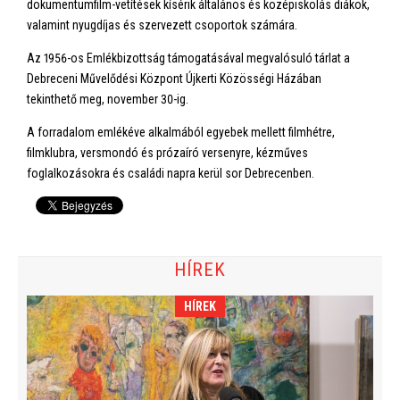
dokumentumfilm-vetítések kísérik általános és középiskolás diákok,
valamint nyugdíjas és szervezett csoportok számára.
Az 1956-os Emlékbizottság támogatásával megvalósuló tárlat a
Debreceni Művelődési Központ Újkerti Közösségi Házában
tekinthető meg, november 30-ig.
A forradalom emlékéve alkalmából egyebek mellett filmhétre,
filmklubra, versmondó és prózaíró versenyre, kézműves
foglalkozásokra és családi napra kerül sor Debrecenben.
HÍREK
HÍREK