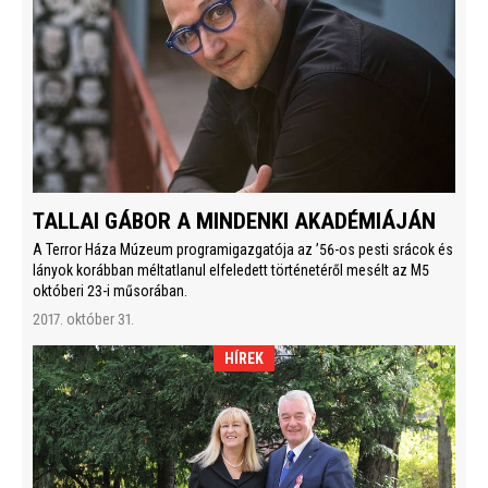
TALLAI GÁBOR A MINDENKI AKADÉMIÁJÁN
A Terror Háza Múzeum programigazgatója az ’56-os pesti srácok és
lányok korábban méltatlanul elfeledett történetéről mesélt az M5
októberi 23-i műsorában.
2017. október 31.
HÍREK