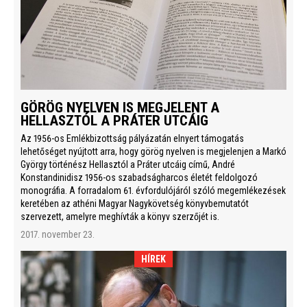
GÖRÖG NYELVEN IS MEGJELENT A
HELLASZTÓL A PRÁTER UTCÁIG
Az 1956-os Emlékbizottság pályázatán elnyert támogatás
lehetőséget nyújtott arra, hogy görög nyelven is megjelenjen a Markó
György történész Hellasztól a Práter utcáig című, André
Konstandinidisz 1956-os szabadságharcos életét feldolgozó
monográfia. A forradalom 61. évfordulójáról szóló megemlékezések
keretében az athéni Magyar Nagykövetség könyvbemutatót
szervezett, amelyre meghívták a könyv szerzőjét is.
2017. november 23.
HÍREK