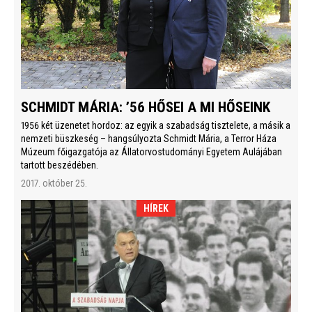
SCHMIDT MÁRIA: ’56 HŐSEI A MI HŐSEINK
1956 két üzenetet hordoz: az egyik a szabadság tisztelete, a másik a
nemzeti büszkeség – hangsúlyozta Schmidt Mária, a Terror Háza
Múzeum főigazgatója az Állatorvostudományi Egyetem Aulájában
tartott beszédében.
2017. október 25.
HÍREK