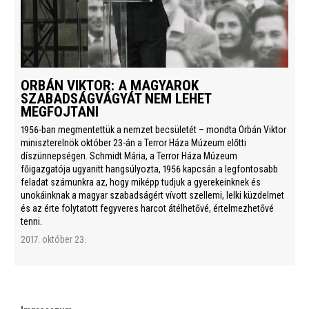
ORBÁN VIKTOR: A MAGYAROK
SZABADSÁGVÁGYÁT NEM LEHET
MEGFOJTANI
1956-ban megmentettük a nemzet becsületét – mondta Orbán Viktor
miniszterelnök október 23-án a Terror Háza Múzeum előtti
díszünnepségen. Schmidt Mária, a Terror Háza Múzeum
főigazgatója ugyanitt hangsúlyozta, 1956 kapcsán a legfontosabb
feladat számunkra az, hogy miképp tudjuk a gyerekeinknek és
unokáinknak a magyar szabadságért vívott szellemi, lelki küzdelmet
és az érte folytatott fegyveres harcot átélhetővé, értelmezhetővé
tenni.
2017. október 23.