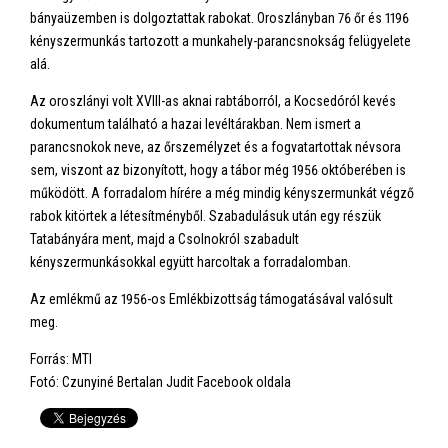
bányaüzemben is dolgoztattak rabokat. Oroszlányban 76 őr és 1196
kényszermunkás tartozott a munkahely-parancsnokság felügyelete
alá.
Az oroszlányi volt XVIII-as aknai rabtáborról, a Kocsedóról kevés
dokumentum található a hazai levéltárakban. Nem ismert a
parancsnokok neve, az őrszemélyzet és a fogvatartottak névsora
sem, viszont az bizonyított, hogy a tábor még 1956 októberében is
működött. A forradalom hírére a még mindig kényszermunkát végző
rabok kitörtek a létesítményből. Szabadulásuk után egy részük
Tatabányára ment, majd a Csolnokról szabadult
kényszermunkásokkal együtt harcoltak a forradalomban.
Az emlékmű az 1956-os Emlékbizottság támogatásával valósult
meg.
Forrás: MTI
Fotó: Czunyiné Bertalan Judit Facebook oldala