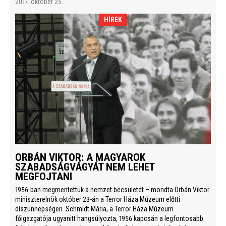
2017. október 25.
HÍREK
ORBÁN VIKTOR: A MAGYAROK
SZABADSÁGVÁGYÁT NEM LEHET
MEGFOJTANI
1956-ban megmentettük a nemzet becsületét – mondta Orbán Viktor
miniszterelnök október 23-án a Terror Háza Múzeum előtti
díszünnepségen. Schmidt Mária, a Terror Háza Múzeum
főigazgatója ugyanitt hangsúlyozta, 1956 kapcsán a legfontosabb