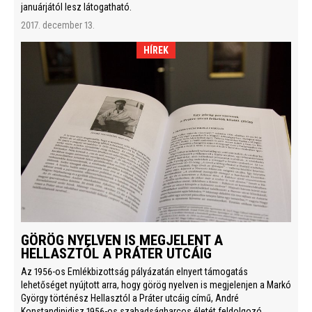
januárjától lesz látogatható.
2017. december 13.
HÍREK
GÖRÖG NYELVEN IS MEGJELENT A
HELLASZTÓL A PRÁTER UTCÁIG
Az 1956-os Emlékbizottság pályázatán elnyert támogatás
lehetőséget nyújtott arra, hogy görög nyelven is megjelenjen a Markó
György történész Hellasztól a Práter utcáig című, André
Konstandinidisz 1956-os szabadságharcos életét feldolgozó