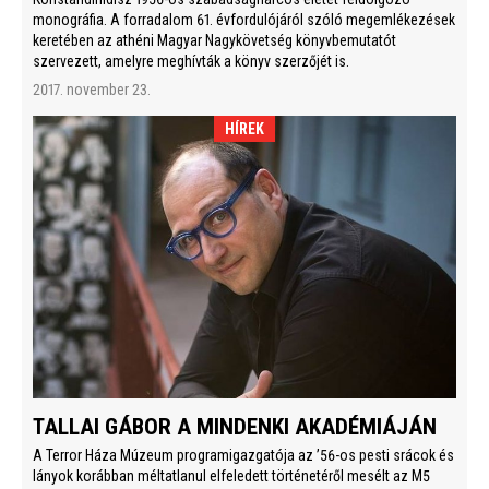
monográfia. A forradalom 61. évfordulójáról szóló megemlékezések
keretében az athéni Magyar Nagykövetség könyvbemutatót
szervezett, amelyre meghívták a könyv szerzőjét is.
2017. november 23.
HÍREK
TALLAI GÁBOR A MINDENKI AKADÉMIÁJÁN
A Terror Háza Múzeum programigazgatója az ’56-os pesti srácok és
lányok korábban méltatlanul elfeledett történetéről mesélt az M5