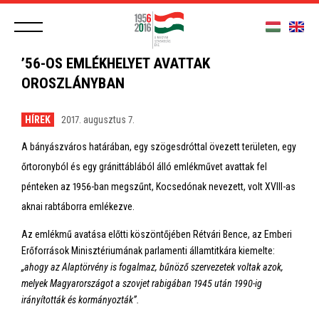
’56-OS EMLÉKHELYET AVATTAK
OROSZLÁNYBAN
HÍREK
2017. augusztus 7.
A bányászváros határában, egy szögesdróttal övezett területen, egy
őrtoronyból és egy gránittáblából álló emlékművet avattak fel
pénteken az 1956-ban megszűnt, Kocsedónak nevezett, volt XVIII-as
aknai rabtáborra emlékezve.
Az emlékmű avatása előtti köszöntőjében Rétvári Bence, az Emberi
Erőforrások Minisztériumának parlamenti államtitkára kiemelte:
„ahogy az Alaptörvény is fogalmaz, bűnöző szervezetek voltak azok,
melyek Magyarországot a szovjet rabigában 1945 után 1990-ig
irányították és kormányozták”.