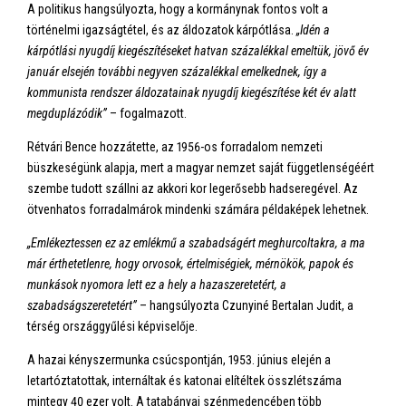
A politikus hangsúlyozta, hogy a kormánynak fontos volt a
történelmi igazságtétel, és az áldozatok kárpótlása.
„Idén a
kárpótlási nyugdíj kiegészítéseket hatvan százalékkal emeltük, jövő év
január elsején további negyven százalékkal emelkednek, így a
kommunista rendszer áldozatainak nyugdíj kiegészítése két év alatt
megduplázódik”
– fogalmazott.
Rétvári Bence hozzátette, az 1956-os forradalom nemzeti
büszkeségünk alapja, mert a magyar nemzet saját függetlenségéért
szembe tudott szállni az akkori kor legerősebb hadseregével. Az
ötvenhatos forradalmárok mindenki számára példaképek lehetnek.
„Emlékeztessen ez az emlékmű a szabadságért meghurcoltakra, a ma
már érthetetlenre, hogy orvosok, értelmiségiek, mérnökök, papok és
munkások nyomora lett ez a hely a hazaszeretetért, a
szabadságszeretetért”
– hangsúlyozta Czunyiné Bertalan Judit, a
térség országgyűlési képviselője.
A hazai kényszermunka csúcspontján, 1953. június elején a
letartóztatottak, internáltak és katonai elítéltek összlétszáma
mintegy 40 ezer volt. A tatabányai szénmedencében több