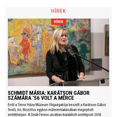
HÍREK
HÍREK
SCHMIDT MÁRIA: KARÁTSON GÁBOR
SZÁMÁRA ’56 VOLT A MÉRCE
Erről a Terror Háza Múzeum főigazgatója beszélt a Karátson Gábor
festő, író, filozófus egykori műteremlakásában megnyitott
emlékhelyen. A Deák Ferenc utcában kialakított emlékpont 2018