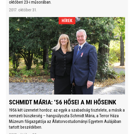
októberi 23-i műsorában.
2017. október 31.
HÍREK
SCHMIDT MÁRIA: ’56 HŐSEI A MI HŐSEINK
1956 két üzenetet hordoz: az egyik a szabadság tisztelete, a másik a
nemzeti büszkeség – hangsúlyozta Schmidt Mária, a Terror Háza
Múzeum főigazgatója az Állatorvostudományi Egyetem Aulájában
tartott beszédében.