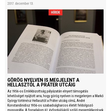
2017. december 13.
HÍREK
GÖRÖG NYELVEN IS MEGJELENT A
HELLASZTÓL A PRÁTER UTCÁIG
Az 1956-os Emlékbizottság pályázatán elnyert támogatás
lehetőséget nyújtott arra, hogy görög nyelven is megjelenjen a Markó
György történész Hellasztól a Práter utcáig című, André
Konstandinidisz 1956-os szabadságharcos életét feldolgozó
monográfia. A forradalom 61. évfordulójáról szóló megemlékezések