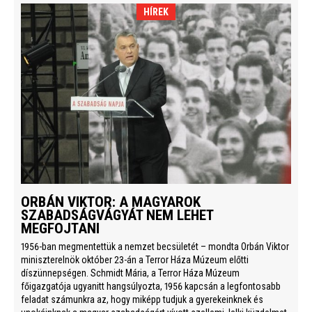
HÍREK
ORBÁN VIKTOR: A MAGYAROK
SZABADSÁGVÁGYÁT NEM LEHET
MEGFOJTANI
1956-ban megmentettük a nemzet becsületét – mondta Orbán Viktor
miniszterelnök október 23-án a Terror Háza Múzeum előtti
díszünnepségen. Schmidt Mária, a Terror Háza Múzeum
főigazgatója ugyanitt hangsúlyozta, 1956 kapcsán a legfontosabb
feladat számunkra az, hogy miképp tudjuk a gyerekeinknek és