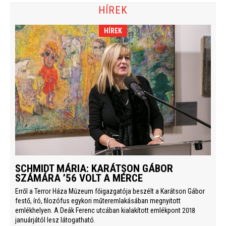
HÍREK
HÍREK
SCHMIDT MÁRIA: KARÁTSON GÁBOR
SZÁMÁRA ’56 VOLT A MÉRCE
Erről a Terror Háza Múzeum főigazgatója beszélt a Karátson Gábor
festő, író, filozófus egykori műteremlakásában megnyitott
emlékhelyen. A Deák Ferenc utcában kialakított emlékpont 2018
januárjától lesz látogatható.