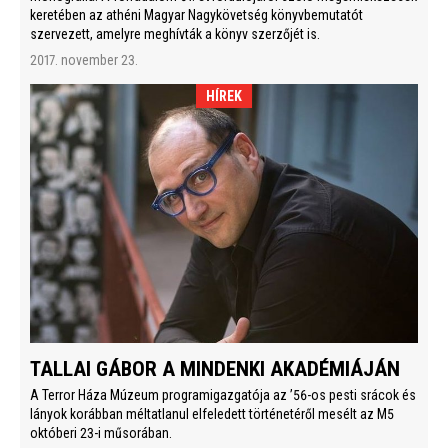
keretében az athéni Magyar Nagykövetség könyvbemutatót
szervezett, amelyre meghívták a könyv szerzőjét is.
2017. november 23.
HÍREK
TALLAI GÁBOR A MINDENKI AKADÉMIÁJÁN
A Terror Háza Múzeum programigazgatója az ’56-os pesti srácok és
lányok korábban méltatlanul elfeledett történetéről mesélt az M5
októberi 23-i műsorában.