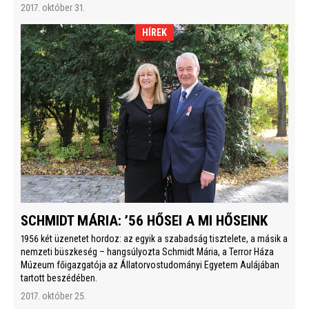
2017. október 31.
HÍREK
SCHMIDT MÁRIA: ’56 HŐSEI A MI HŐSEINK
1956 két üzenetet hordoz: az egyik a szabadság tisztelete, a másik a
nemzeti büszkeség – hangsúlyozta Schmidt Mária, a Terror Háza
Múzeum főigazgatója az Állatorvostudományi Egyetem Aulájában
tartott beszédében.
2017. október 25.