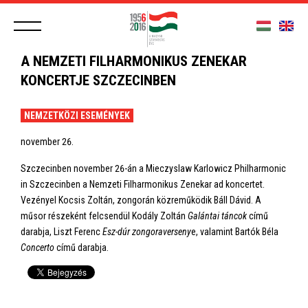
A NEMZETI FILHARMONIKUS ZENEKAR
KONCERTJE SZCZECINBEN
NEMZETKÖZI ESEMÉNYEK
november 26.
Szczecinben november 26-án a Mieczyslaw Karlowicz Philharmonic
in Szczecinben a Nemzeti Filharmonikus Zenekar ad koncertet.
Vezényel Kocsis Zoltán, zongorán közreműködik Báll Dávid. A
műsor részeként felcsendül Kodály Zoltán
Galántai táncok
című
darabja, Liszt Ferenc
Esz-dúr zongoraverseny
e, valamint Bartók Béla
Concerto
című darabja.