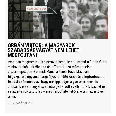
ORBÁN VIKTOR: A MAGYAROK
SZABADSÁGVÁGYÁT NEM LEHET
MEGFOJTANI
1956-ban megmentettük a nemzet becsületét – mondta Orbán Viktor
miniszterelnök október 23-án a Terror Háza Múzeum előtti
díszünnepségen. Schmidt Mária, a Terror Háza Múzeum
főigazgatója ugyanitt hangsúlyozta, 1956 kapcsán a legfontosabb
feladat számunkra az, hogy miképp tudjuk a gyerekeinknek és
unokáinknak a magyar szabadságért vívott szellemi, lelki küzdelmet
és az érte folytatott fegyveres harcot átélhetővé, értelmezhetővé
tenni.
2017. október 23.