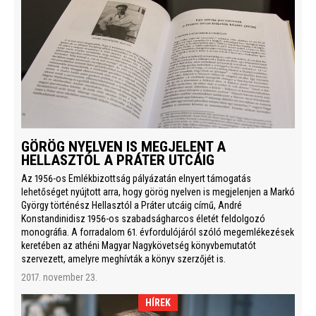
GÖRÖG NYELVEN IS MEGJELENT A
HELLASZTÓL A PRÁTER UTCÁIG
Az 1956-os Emlékbizottság pályázatán elnyert támogatás
lehetőséget nyújtott arra, hogy görög nyelven is megjelenjen a Markó
György történész Hellasztól a Práter utcáig című, André
Konstandinidisz 1956-os szabadságharcos életét feldolgozó
monográfia. A forradalom 61. évfordulójáról szóló megemlékezések
keretében az athéni Magyar Nagykövetség könyvbemutatót
szervezett, amelyre meghívták a könyv szerzőjét is.
2017. november 23.
HÍREK