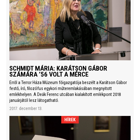
SCHMIDT MÁRIA: KARÁTSON GÁBOR
SZÁMÁRA ’56 VOLT A MÉRCE
Erről a Terror Háza Múzeum főigazgatója beszélt a Karátson Gábor
festő, író, filozófus egykori műteremlakásában megnyitott
emlékhelyen. A Deák Ferenc utcában kialakított emlékpont 2018
januárjától lesz látogatható.
2017. december 13.
HÍREK