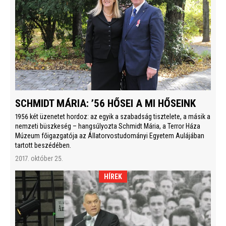
SCHMIDT MÁRIA: ’56 HŐSEI A MI HŐSEINK
1956 két üzenetet hordoz: az egyik a szabadság tisztelete, a másik a
nemzeti büszkeség – hangsúlyozta Schmidt Mária, a Terror Háza
Múzeum főigazgatója az Állatorvostudományi Egyetem Aulájában
tartott beszédében.
2017. október 25.
HÍREK