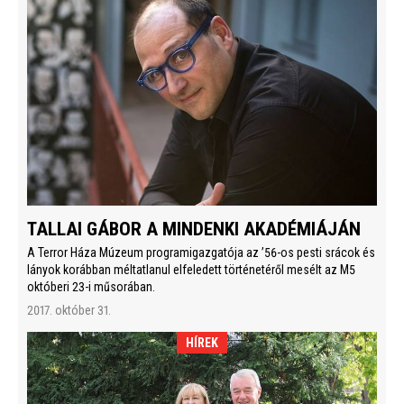
TALLAI GÁBOR A MINDENKI AKADÉMIÁJÁN
A Terror Háza Múzeum programigazgatója az ’56-os pesti srácok és
lányok korábban méltatlanul elfeledett történetéről mesélt az M5
októberi 23-i műsorában.
2017. október 31.
HÍREK