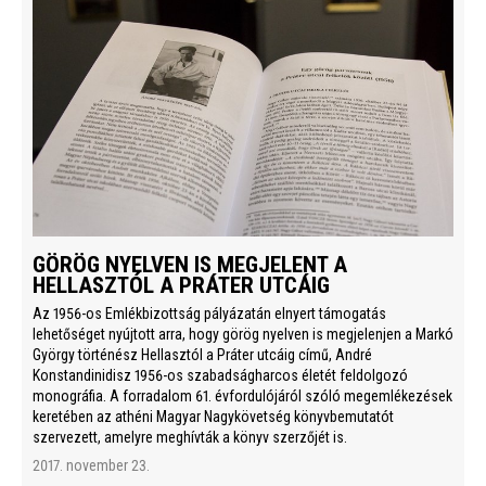
GÖRÖG NYELVEN IS MEGJELENT A
HELLASZTÓL A PRÁTER UTCÁIG
Az 1956-os Emlékbizottság pályázatán elnyert támogatás
lehetőséget nyújtott arra, hogy görög nyelven is megjelenjen a Markó
György történész Hellasztól a Práter utcáig című, André
Konstandinidisz 1956-os szabadságharcos életét feldolgozó
monográfia. A forradalom 61. évfordulójáról szóló megemlékezések
keretében az athéni Magyar Nagykövetség könyvbemutatót
szervezett, amelyre meghívták a könyv szerzőjét is.
2017. november 23.