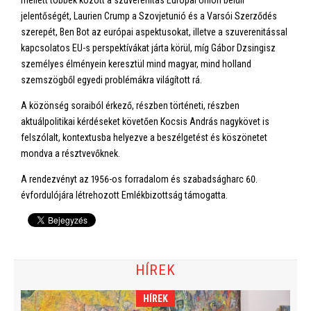
jelentőségét, Laurien Crump a Szovjetunió és a Varsói Szerződés
szerepét, Ben Bot az európai aspektusokat, illetve a szuverenitással
kapcsolatos EU-s perspektívákat járta körül, míg Gábor Dzsingisz
személyes élményein keresztül mind magyar, mind holland
szemszögből egyedi problémákra világított rá.
A közönség soraiból érkező, részben történeti, részben
aktuálpolitikai kérdéseket követően Kocsis András nagykövet is
felszólalt, kontextusba helyezve a beszélgetést és köszönetet
mondva a résztvevőknek.
A rendezvényt az 1956-os forradalom és szabadságharc 60.
évfordulójára létrehozott Emlékbizottság támogatta.
HÍREK
HÍREK