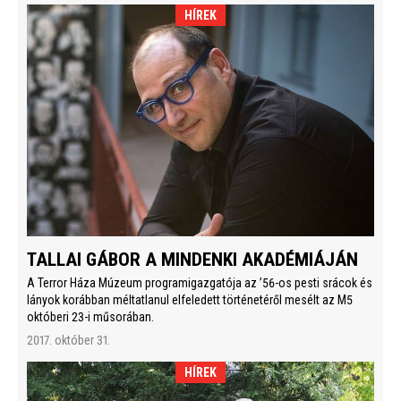
HÍREK
TALLAI GÁBOR A MINDENKI AKADÉMIÁJÁN
A Terror Háza Múzeum programigazgatója az ’56-os pesti srácok és
lányok korábban méltatlanul elfeledett történetéről mesélt az M5
októberi 23-i műsorában.
2017. október 31.
HÍREK