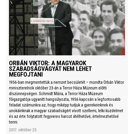
ORBÁN VIKTOR: A MAGYAROK
SZABADSÁGVÁGYÁT NEM LEHET
MEGFOJTANI
1956-ban megmentettük a nemzet becsületét – mondta Orbán Viktor
miniszterelnök október 23-án a Terror Háza Múzeum előtti
díszünnepségen. Schmidt Mária, a Terror Háza Múzeum
főigazgatója ugyanitt hangsúlyozta, 1956 kapcsán a legfontosabb
feladat számunkra az, hogy miképp tudjuk a gyerekeinknek és
unokáinknak a magyar szabadságért vívott szellemi, lelki küzdelmet
és az érte folytatott fegyveres harcot átélhetővé, értelmezhetővé
tenni.
2017. október 23.