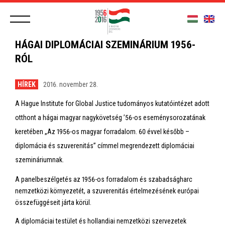
HÁGAI DIPLOMÁCIAI SZEMINÁRIUM 1956-
RÓL
HÍREK
2016. november 28.
A Hague Institute for Global Justice tudományos kutatóintézet adott
otthont a hágai magyar nagykövetség ’56-os eseménysorozatának
keretében „Az 1956-os magyar forradalom. 60 évvel később –
diplomácia és szuverenitás” címmel megrendezett diplomáciai
szemináriumnak.
A panelbeszélgetés az 1956-os forradalom és szabadságharc
nemzetközi környezetét, a szuverenitás értelmezésének európai
összefüggéseit járta körül.
A diplomáciai testület és hollandiai nemzetközi szervezetek