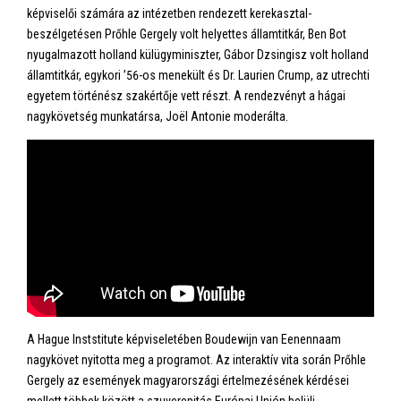
képviselői számára az intézetben rendezett kerekasztal-
beszélgetésen Prőhle Gergely volt helyettes államtitkár, Ben Bot
nyugalmazott holland külügyminiszter, Gábor Dzsingisz volt holland
államtitkár, egykori ’56-os menekült és Dr. Laurien Crump, az utrechti
egyetem történész szakértője vett részt. A rendezvényt a hágai
nagykövetség munkatársa, Joël Antonie moderálta.
A Hague Inststitute képviseletében Boudewijn van Eenennaam
nagykövet nyitotta meg a programot. Az interaktív vita során Prőhle
Gergely az események magyarországi értelmezésének kérdései
mellett többek között a szuverenitás Európai Unión belüli