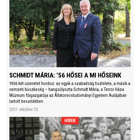
SCHMIDT MÁRIA: ’56 HŐSEI A MI HŐSEINK
1956 két üzenetet hordoz: az egyik a szabadság tisztelete, a másik a
nemzeti büszkeség – hangsúlyozta Schmidt Mária, a Terror Háza
Múzeum főigazgatója az Állatorvostudományi Egyetem Aulájában
tartott beszédében.
2017. október 25.
HÍREK