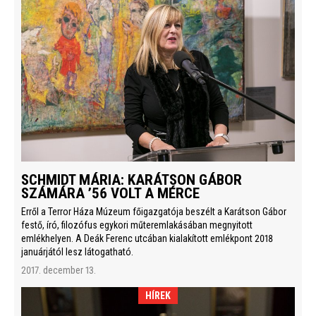
SCHMIDT MÁRIA: KARÁTSON GÁBOR
SZÁMÁRA ’56 VOLT A MÉRCE
Erről a Terror Háza Múzeum főigazgatója beszélt a Karátson Gábor
festő, író, filozófus egykori műteremlakásában megnyitott
emlékhelyen. A Deák Ferenc utcában kialakított emlékpont 2018
januárjától lesz látogatható.
2017. december 13.
HÍREK