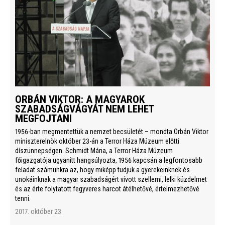
ORBÁN VIKTOR: A MAGYAROK
SZABADSÁGVÁGYÁT NEM LEHET
MEGFOJTANI
1956-ban megmentettük a nemzet becsületét – mondta Orbán Viktor
miniszterelnök október 23-án a Terror Háza Múzeum előtti
díszünnepségen. Schmidt Mária, a Terror Háza Múzeum
főigazgatója ugyanitt hangsúlyozta, 1956 kapcsán a legfontosabb
feladat számunkra az, hogy miképp tudjuk a gyerekeinknek és
unokáinknak a magyar szabadságért vívott szellemi, lelki küzdelmet
és az érte folytatott fegyveres harcot átélhetővé, értelmezhetővé
tenni.
2017. október 23.