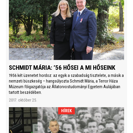
SCHMIDT MÁRIA: ’56 HŐSEI A MI HŐSEINK
1956 két üzenetet hordoz: az egyik a szabadság tisztelete, a másik a
nemzeti büszkeség – hangsúlyozta Schmidt Mária, a Terror Háza
Múzeum főigazgatója az Állatorvostudományi Egyetem Aulájában
tartott beszédében.
2017. október 25.
HÍREK