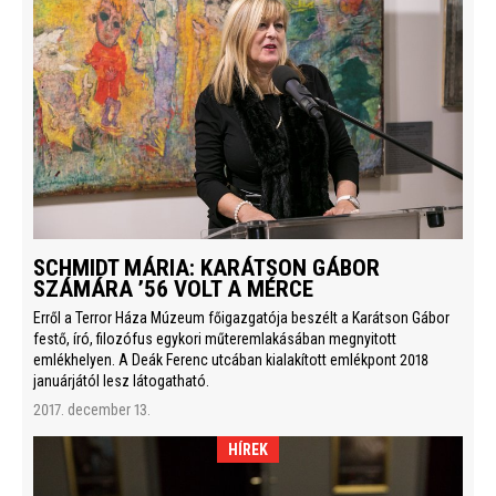
SCHMIDT MÁRIA: KARÁTSON GÁBOR
SZÁMÁRA ’56 VOLT A MÉRCE
Erről a Terror Háza Múzeum főigazgatója beszélt a Karátson Gábor
festő, író, filozófus egykori műteremlakásában megnyitott
emlékhelyen. A Deák Ferenc utcában kialakított emlékpont 2018
januárjától lesz látogatható.
2017. december 13.
HÍREK