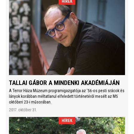
HÍREK
TALLAI GÁBOR A MINDENKI AKADÉMIÁJÁN
A Terror Háza Múzeum programigazgatója az ’56-os pesti srácok és
lányok korábban méltatlanul elfeledett történetéről mesélt az M5
októberi 23-i műsorában.
2017. október 31.
HÍREK