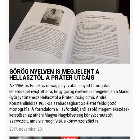
GÖRÖG NYELVEN IS MEGJELENT A
HELLASZTÓL A PRÁTER UTCÁIG
Az 1956-os Emlékbizottság pályázatán elnyert támogatás
lehetőséget nyújtott arra, hogy görög nyelven is megjelenjen a Markó
György történész Hellasztól a Práter utcáig című, André
Konstandinidisz 1956-os szabadságharcos életét feldolgozó
monográfia. A forradalom 61. évfordulójáról szóló megemlékezések
keretében az athéni Magyar Nagykövetség könyvbemutatót
szervezett, amelyre meghívták a könyv szerzőjét is.
2017. november 23.