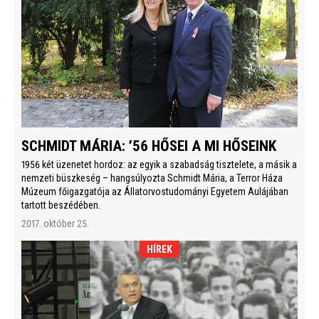
SCHMIDT MÁRIA: ’56 HŐSEI A MI HŐSEINK
1956 két üzenetet hordoz: az egyik a szabadság tisztelete, a másik a
nemzeti büszkeség – hangsúlyozta Schmidt Mária, a Terror Háza
Múzeum főigazgatója az Állatorvostudományi Egyetem Aulájában
tartott beszédében.
2017. október 25.
HÍREK