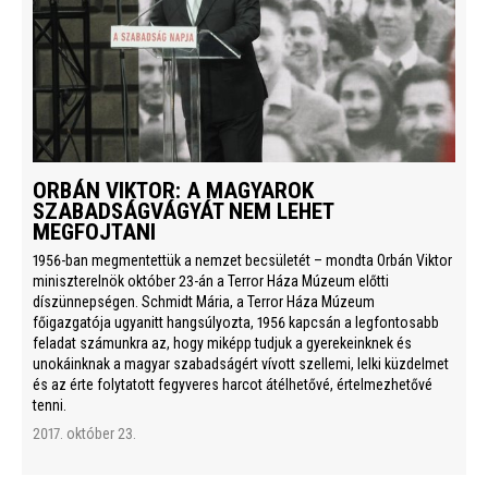
ORBÁN VIKTOR: A MAGYAROK
SZABADSÁGVÁGYÁT NEM LEHET
MEGFOJTANI
1956-ban megmentettük a nemzet becsületét – mondta Orbán Viktor
miniszterelnök október 23-án a Terror Háza Múzeum előtti
díszünnepségen. Schmidt Mária, a Terror Háza Múzeum
főigazgatója ugyanitt hangsúlyozta, 1956 kapcsán a legfontosabb
feladat számunkra az, hogy miképp tudjuk a gyerekeinknek és
unokáinknak a magyar szabadságért vívott szellemi, lelki küzdelmet
és az érte folytatott fegyveres harcot átélhetővé, értelmezhetővé
tenni.
2017. október 23.