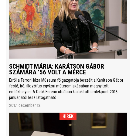
SCHMIDT MÁRIA: KARÁTSON GÁBOR
SZÁMÁRA ’56 VOLT A MÉRCE
Erről a Terror Háza Múzeum főigazgatója beszélt a Karátson Gábor
festő, író, filozófus egykori műteremlakásában megnyitott
emlékhelyen. A Deák Ferenc utcában kialakított emlékpont 2018
januárjától lesz látogatható.
2017. december 13.
HÍREK