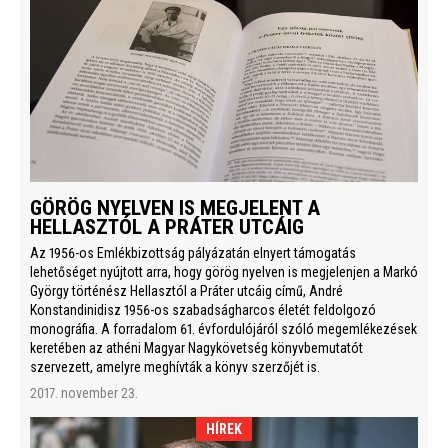
GÖRÖG NYELVEN IS MEGJELENT A
HELLASZTÓL A PRÁTER UTCÁIG
Az 1956-os Emlékbizottság pályázatán elnyert támogatás
lehetőséget nyújtott arra, hogy görög nyelven is megjelenjen a Markó
György történész Hellasztól a Práter utcáig című, André
Konstandinidisz 1956-os szabadságharcos életét feldolgozó
monográfia. A forradalom 61. évfordulójáról szóló megemlékezések
keretében az athéni Magyar Nagykövetség könyvbemutatót
szervezett, amelyre meghívták a könyv szerzőjét is.
2017. november 23.
HÍREK