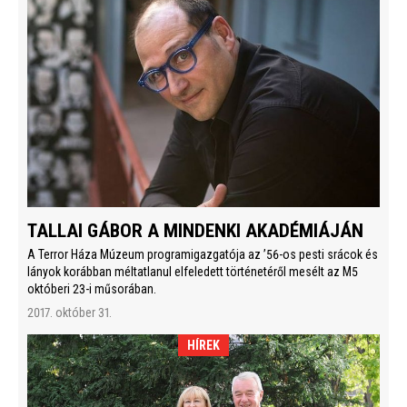
TALLAI GÁBOR A MINDENKI AKADÉMIÁJÁN
A Terror Háza Múzeum programigazgatója az ’56-os pesti srácok és
lányok korábban méltatlanul elfeledett történetéről mesélt az M5
októberi 23-i műsorában.
2017. október 31.
HÍREK