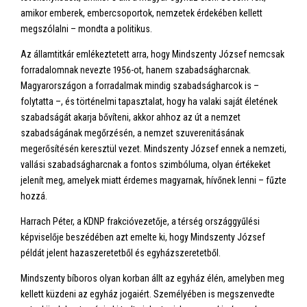
amikor emberek, embercsoportok, nemzetek érdekében kellett
megszólalni – mondta a politikus.
Az államtitkár emlékeztetett arra, hogy Mindszenty József nemcsak
forradalomnak nevezte 1956-ot, hanem szabadságharcnak.
Magyarországon a forradalmak mindig szabadságharcok is –
folytatta –, és történelmi tapasztalat, hogy ha valaki saját életének
szabadságát akarja bővíteni, akkor ahhoz az út a nemzet
szabadságának megőrzésén, a nemzet szuverenitásának
megerősítésén keresztül vezet. Mindszenty József ennek a nemzeti,
vallási szabadságharcnak a fontos szimbóluma, olyan értékeket
jelenít meg, amelyek miatt érdemes magyarnak, hívőnek lenni – fűzte
hozzá.
Harrach Péter, a KDNP frakcióvezetője, a térség országgyűlési
képviselője beszédében azt emelte ki, hogy Mindszenty József
példát jelent hazaszeretetből és egyházszeretetből.
Mindszenty bíboros olyan korban állt az egyház élén, amelyben meg
kellett küzdeni az egyház jogaiért. Személyében is megszenvedte