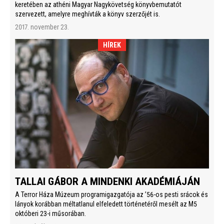
keretében az athéni Magyar Nagykövetség könyvbemutatót
szervezett, amelyre meghívták a könyv szerzőjét is.
2017. november 23.
HÍREK
TALLAI GÁBOR A MINDENKI AKADÉMIÁJÁN
A Terror Háza Múzeum programigazgatója az ’56-os pesti srácok és
lányok korábban méltatlanul elfeledett történetéről mesélt az M5
októberi 23-i műsorában.