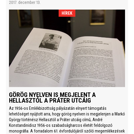
2017. december 13.
HÍREK
GÖRÖG NYELVEN IS MEGJELENT A
HELLASZTÓL A PRÁTER UTCÁIG
Az 1956-os Emlékbizottság pályázatán elnyert támogatás
lehetőséget nyújtott arra, hogy görög nyelven is megjelenjen a Markó
György történész Hellasztól a Práter utcáig című, André
Konstandinidisz 1956-os szabadságharcos életét feldolgozó
monográfia. A forradalom 61. évfordulójáról szóló megemlékezések