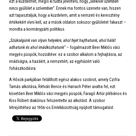
ezt a küzdelmet, mégis ki tudta jelenteni, hogy
„senkivel szemben
nincs gyűlölet a szívemben”
. Ennek ma fontos üzenete van, hiszen
azt tapasztaljuk, hogy a küzdelem, amit a nemzeti és keresztény
értékekért vívni kell, az a másik oldalon sokszor gyűlöletet fakaszt –
mondta a kormánypárti politikus.
„Szükségünk van olyan helyekre, ahol fejet hajthatunk, ahol hálát
adhatunk és ahol imádkozhatunk”
– fogalmazott Beer Miklós váci
megyés püspök, hozzátéve: ez a szobor alkalom a fejhajtásra, az
imádságra, a hazáért, a nemzetért, az egyházért való
fohászkodásra.
A Hősök parkjában felállított egész alakos szobrot, amely Czifra
Tamás alkotása, Rétvári Bence és Harrach Péter avatta fel, ezt
követően Beer Miklós váci megyés püspök, Faragó Artúr plébános és
Kiss Róbert diakónus felszentelte az alkotást. A szobor
létrejöttéhez az 1956-os Emlékbizottság nyújtott támogatást.