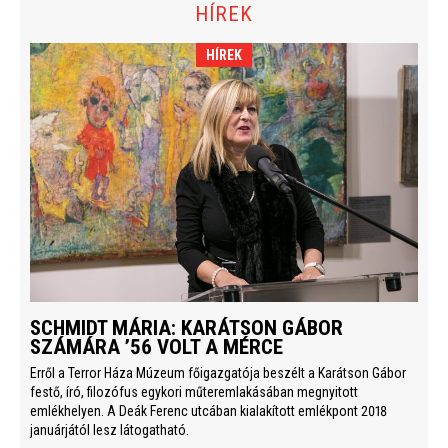
HÍREK
HÍREK
SCHMIDT MÁRIA: KARÁTSON GÁBOR
SZÁMÁRA ’56 VOLT A MÉRCE
Erről a Terror Háza Múzeum főigazgatója beszélt a Karátson Gábor
festő, író, filozófus egykori műteremlakásában megnyitott
emlékhelyen. A Deák Ferenc utcában kialakított emlékpont 2018
januárjától lesz látogatható.