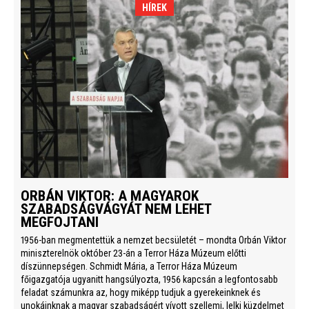
HÍREK
ORBÁN VIKTOR: A MAGYAROK
SZABADSÁGVÁGYÁT NEM LEHET
MEGFOJTANI
1956-ban megmentettük a nemzet becsületét – mondta Orbán Viktor
miniszterelnök október 23-án a Terror Háza Múzeum előtti
díszünnepségen. Schmidt Mária, a Terror Háza Múzeum
főigazgatója ugyanitt hangsúlyozta, 1956 kapcsán a legfontosabb
feladat számunkra az, hogy miképp tudjuk a gyerekeinknek és
unokáinknak a magyar szabadságért vívott szellemi, lelki küzdelmet