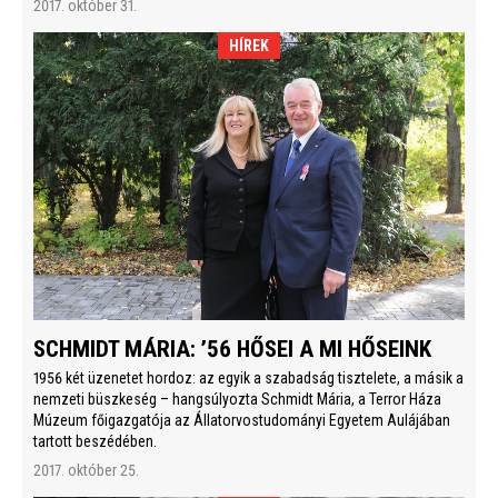
2017. október 31.
HÍREK
SCHMIDT MÁRIA: ’56 HŐSEI A MI HŐSEINK
1956 két üzenetet hordoz: az egyik a szabadság tisztelete, a másik a
nemzeti büszkeség – hangsúlyozta Schmidt Mária, a Terror Háza
Múzeum főigazgatója az Állatorvostudományi Egyetem Aulájában
tartott beszédében.
2017. október 25.