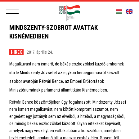
MINDSZENTY-SZOBROT AVATTAK
KISNÉMEDIBEN
HÍREK
2017. április 24.
Megalkuvást nem ismerő, de békés eszközökkel küzdő embernek
írta le Mindszenty Józsefet az egykori hercegprímásról készült
szobor avatóján Rétvári Bence, az Emberi Erőforrások
Minisztériumának parlamenti államtitkára Kisnémediben.
Rétvári Bence köszöntőjében úgy fogalmazott, Mindszenty József
nem ismert megalkuvást, nem kötött kompromisszumot, nem
engedett egy jottányit sem az elveiből, a hitéből, a magyarságából,
de mindig békés eszközökkel küzdött. Olyan értékeket képviselt,
amelyek nagy veszélyben voltak abban a korszakban, amelyben
tevékenykedett, amikor ő állt a magyar egyház élén. Sosem félt,