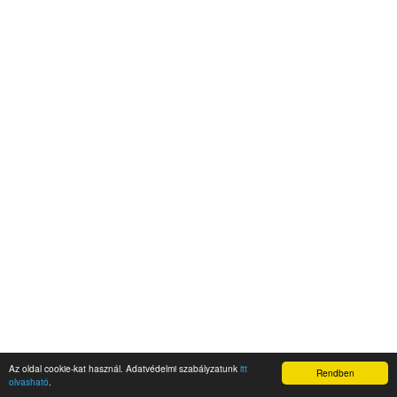
Az oldal cookie-kat használ. Adatvédelmi szabályzatunk
itt
Rendben
olvasható
.